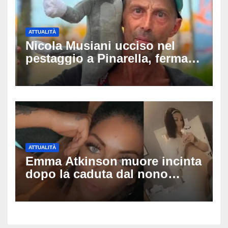
ATTUALITÀ
Nicola Musiani ucciso nel
pestaggio a Pinarella, fermati
quattro giovani: la svolta
dopo video, intercettazioni e
pedinamenti
ATTUALITÀ
Emma Atkinson muore incinta
dopo la caduta dal nono
piano: la figlia nasce 30
minuti dopo e sta bene