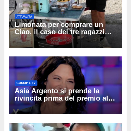
ATTUALITÀ
Limonata per comprare un
Ciao, il caso dei tre ragazzi
divide l’Italia: Fedriga li invita
in Regione, Vannacci li
difende
GOSSIP E TV
Asia Argento si prende la
rivincita prima del premio alla
carriera: «Mi chiamano
raccomandata e cagna»