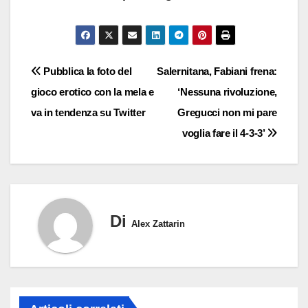
Navigazione
Pubblica la foto del
Salernitana, Fabiani frena:
gioco erotico con la mela e
‘Nessuna rivoluzione,
articoli
va in tendenza su Twitter
Gregucci non mi pare
voglia fare il 4-3-3’
Di
Alex Zattarin