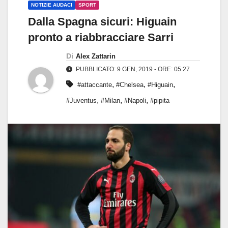
NOTIZIE AUDACI
SPORT
Dalla Spagna sicuri: Higuain
pronto a riabbracciare Sarri
Di
Alex Zattarin
PUBBLICATO: 9 GEN, 2019 - ORE: 05:27
,
,
,
#attaccante
#Chelsea
#Higuain
,
,
,
#Juventus
#Milan
#Napoli
#pipita