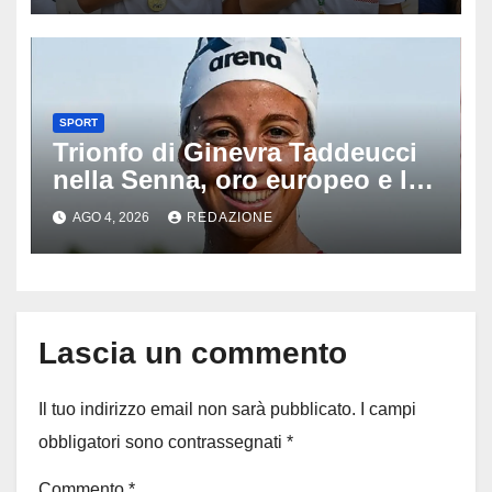
SPORT
Trionfo di Ginevra Taddeucci
nella Senna, oro europeo e la
stoccata sul fiume di Parigi:
AGO 4, 2026
REDAZIONE
‘Era bella zozza’
Lascia un commento
Il tuo indirizzo email non sarà pubblicato.
I campi
obbligatori sono contrassegnati
*
Commento
*