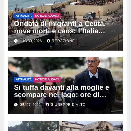
ATTUALITÀ
NOTIZIE AUDACI
Ondata di migranti a Ceuta,
nove morti e caos: l’Italia
valuta una misura senza
LUG 30, 2026
REDAZIONE
precedenti verso la Spagna
ATTUALITÀ
NOTIZIE AUDACI
Si tuffa davanti alla moglie e
scompare nel lago: ore di
angoscia per Luigi Cavallari,
GIU 27, 2026
GIUSEPPE D'ALTO
marito della ministra Eugenia
Roccella