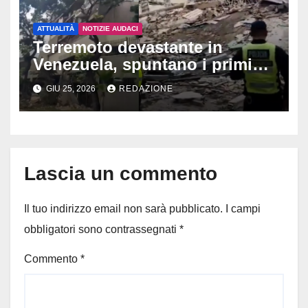
ATTUALITÀ
NOTIZIE AUDACI
Terremoto devastante in
Venezuela, spuntano i primi
video: palazzi che crollano e
GIU 25, 2026
REDAZIONE
un uomo salva i suoi due cani
tra le macerie
Lascia un commento
Il tuo indirizzo email non sarà pubblicato.
I campi
obbligatori sono contrassegnati
*
Commento
*