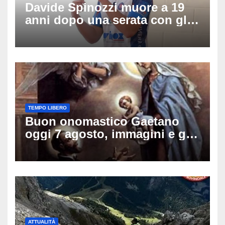
Davide Spinozzi muore a 19
anni dopo una serata con gli
amici: il mistero dello
schianto senza frenata
TEMPO LIBERO
Buon onomastico Gaetano
oggi 7 agosto, immagini e gif
di auguri da condividere sui
social
ATTUALITÀ