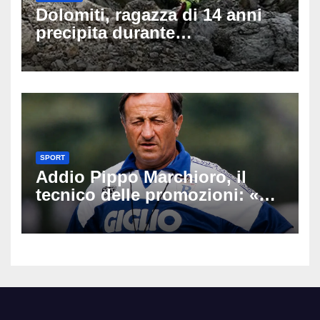
Dolomiti, ragazza di 14 anni
precipita durante
un’escursione: tragedia sul
Latemar davanti alla famiglia
SPORT
Addio Pippo Marchioro, il
tecnico delle promozioni: «Ha
scritto pagine indimenticabili
del nostro calcio»