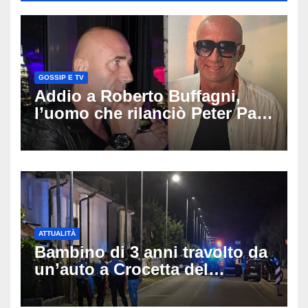
GOSSIP E TV
Addio a Roberto Buffagni,
l’uomo che rilanciò Peter Pan
e Villa delle Rose: aveva 59
anni
ATTUALITÀ
Bambino di 3 anni travolto da
un’auto a Crocetta del
Montello: è gravissimo,
trasportato in elicottero a