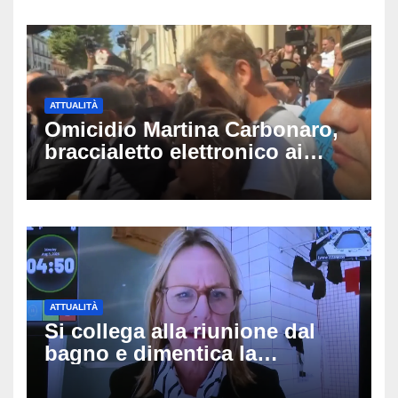
Padova
ATTUALITÀ
Omicidio Martina Carbonaro,
braccialetto elettronico ai
genitori della 14enne: non
potranno avvicinarsi alla
famiglia di Alessio Tucci
ATTUALITÀ
Si collega alla riunione dal
bagno e dimentica la
telecamera accesa: tutti
vedono il bucato, il video