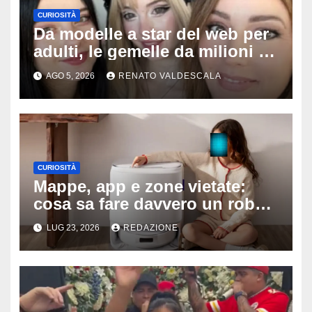
CURIOSITÀ
Da modelle a star del web per
adulti, le gemelle da milioni di
follower sorprendono tutti:
AGO 5, 2026
RENATO VALDESCALA
‘Nostra madre ci fotografa e ci
sostiene’
CURIOSITÀ
Mappe, app e zone vietate:
cosa sa fare davvero un robot
aspirapolvere oggi
LUG 23, 2026
REDAZIONE