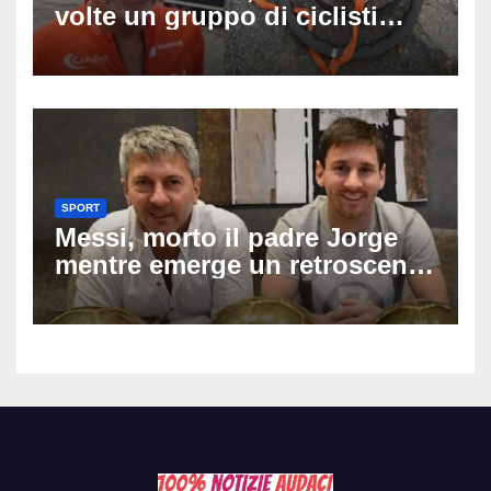
volte un gruppo di ciclisti
dopo una lite: arrestato
73enne, il racconto choc di un
ferito
SPORT
Messi, morto il padre Jorge
mentre emerge un retroscena
choc: le minacce di morte al
fuoriclasse durante i Mondiali