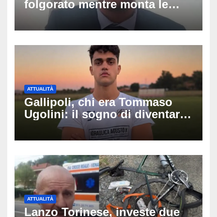
folgorato mentre monta le
luminarie della festa: chi era
Fabio Calabrò e cosa è
successo
ATTUALITÀ
Gallipoli, chi era Tommaso
Ugolini: il sogno di diventare
medico e la fascia da
capitano, il dolore di Bologna
per il 19enne morto in mare
ATTUALITÀ
Lanzo Torinese, investe due