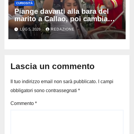
CURIOSITÀ
Piange davanti alla bara del
marito a Callao, poi cambia
tutto: il gesto della vedova al
LUG 5, 2026
REDAZIONE
funerale divide milioni di
persone
Lascia un commento
Il tuo indirizzo email non sarà pubblicato.
I campi
obbligatori sono contrassegnati
*
Commento
*