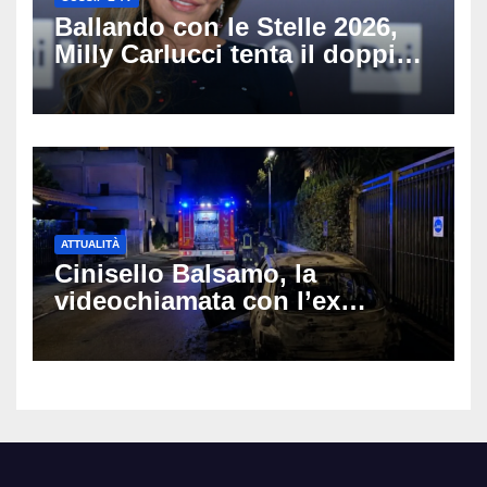
Ballando con le Stelle 2026,
Milly Carlucci tenta il doppio
colpo: tra i papabili Ornella
Muti e Monica Guerritore
ATTUALITÀ
Cinisello Balsamo, la
videochiamata con l’ex
fidanzata e il dramma: 35enne
lotta tra la vita e la morte