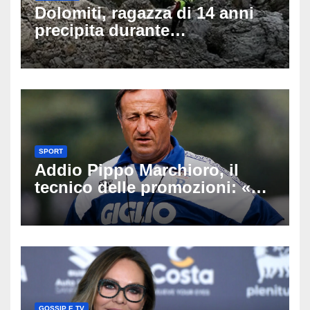
Dolomiti, ragazza di 14 anni
precipita durante
un’escursione: tragedia sul
Latemar davanti alla famiglia
SPORT
Addio Pippo Marchioro, il
tecnico delle promozioni: «Ha
scritto pagine indimenticabili
del nostro calcio»
GOSSIP E TV