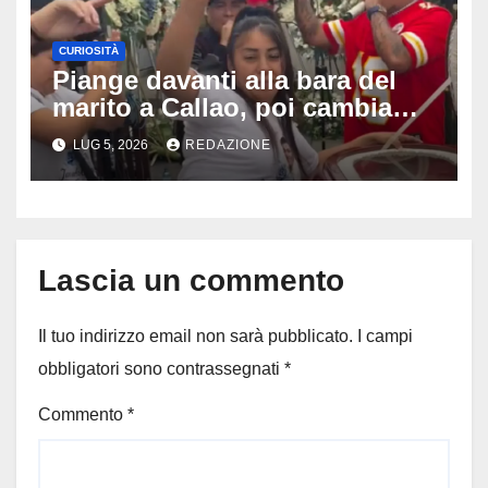
CURIOSITÀ
Piange davanti alla bara del
marito a Callao, poi cambia
tutto: il gesto della vedova al
LUG 5, 2026
REDAZIONE
funerale divide milioni di
persone
Lascia un commento
Il tuo indirizzo email non sarà pubblicato.
I campi
obbligatori sono contrassegnati
*
Commento
*