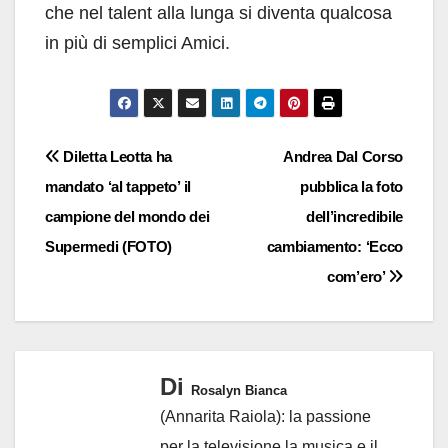
che nel talent alla lunga si diventa qualcosa
in più di semplici Amici.
Navigazione
Diletta Leotta ha
Andrea Dal Corso
mandato ‘al tappeto’ il
pubblica la foto
articoli
campione del mondo dei
dell’incredibile
Supermedi (FOTO)
cambiamento: ‘Ecco
com’ero’
Di
Rosalyn Bianca
(Annarita Raiola): la passione
per la televisione,la musica e il