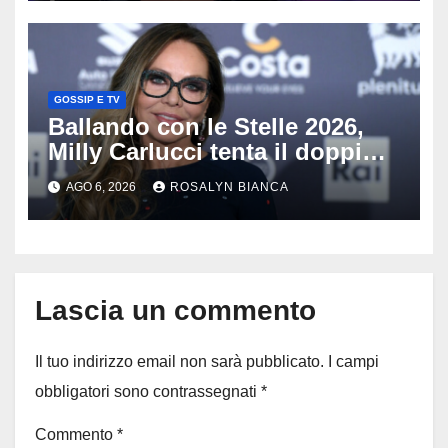
GOSSIP E TV
Ballando con le Stelle 2026,
Milly Carlucci tenta il doppio
colpo: tra i papabili Ornella
AGO 6, 2026
ROSALYN BIANCA
Muti e Monica Guerritore
Lascia un commento
Il tuo indirizzo email non sarà pubblicato.
I campi
obbligatori sono contrassegnati
*
Commento
*