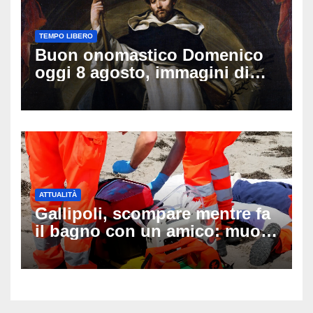
TEMPO LIBERO
Buon onomastico Domenico
oggi 8 agosto, immagini di
auguri da condividere
ATTUALITÀ
Gallipoli, scompare mentre fa
il bagno con un amico: muore
a 19 anni dopo 45 minuti di
disperati tentativi di
rianimazione