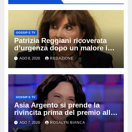
GOSSIP E TV
Patrizia Reggiani ricoverata
d’urgenza dopo un malore in
vacanza: come sta oggi l’ex
AGO 8, 2026
REDAZIONE
Lady Gucci
GOSSIP E TV
Asia Argento si prende la
rivincita prima del premio alla
carriera: «Mi chiamano
AGO 7, 2026
ROSALYN BIANCA
raccomandata e cagna»