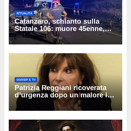
ATTUALITÀ
Catanzaro, schianto sulla
Statale 106: muore 45enne,
coinvolti un’auto, un suv e
una moto
GOSSIP E TV
Patrizia Reggiani ricoverata
d’urgenza dopo un malore in
vacanza: come sta oggi l’ex
Lady Gucci