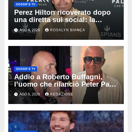
GOSSIP E TV
Perez Hilton ricoverato dopo
una diretta sui social: la
famiglia rompe il silenzio sulle
AGO 6, 2026
ROSALYN BIANCA
sue condizioni
GOSSIP E TV
Addio a Roberto Buffagni,
l’uomo che rilanciò Peter Pan
e Villa delle Rose: aveva 59
AGO 5, 2026
REDAZIONE
anni