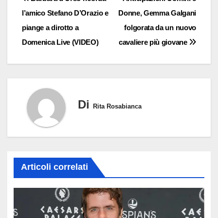
Navigazione
l’amico Stefano D’Orazio e
Donne, Gemma Galgani
articoli
piange a dirotto a
folgorata da un nuovo
Domenica Live (VIDEO)
cavaliere più giovane
Di
Rita Rosabianca
Articoli correlati