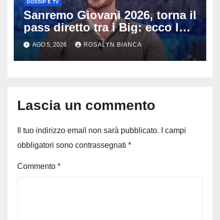
GOSSIP E TV
Sanremo Giovani 2026, torna il
pass diretto tra i Big: ecco la
rivoluzione di Stefano De
AGO 5, 2026
ROSALYN BIANCA
Martino
Lascia un commento
Il tuo indirizzo email non sarà pubblicato.
I campi
obbligatori sono contrassegnati
*
Commento
*