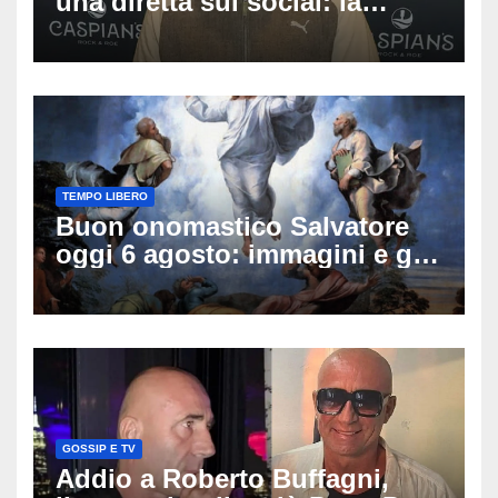
una diretta sui social: la
famiglia rompe il silenzio
sulle sue condizioni
TEMPO LIBERO
Buon onomastico Salvatore
oggi 6 agosto: immagini e gif
di auguri da condividere
GOSSIP E TV
Addio a Roberto Buffagni,