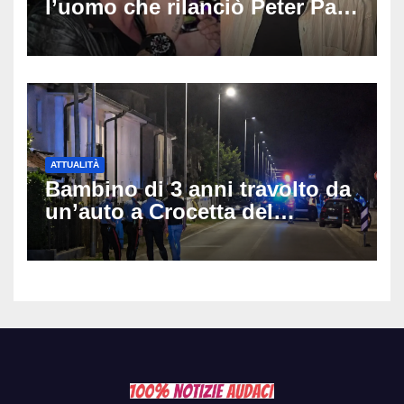
l’uomo che rilanciò Peter Pan
e Villa delle Rose: aveva 59
anni
ATTUALITÀ
Bambino di 3 anni travolto da
un’auto a Crocetta del
Montello: è gravissimo,
trasportato in elicottero a
Padova