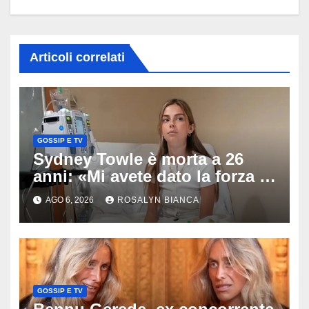
Articoli correlati
GOSSIP E TV
Sydney Towle è morta a 26
anni: «Mi avete dato la forza di
andare avanti», l’ultimo
AGO 6, 2026
ROSALYN BIANCA
messaggio dell’influencer
commuove i fan
GOSSIP E TV