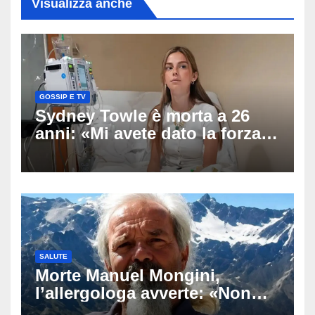
Visualizza anche
GOSSIP E TV
Sydney Towle è morta a 26
anni: «Mi avete dato la forza
di andare avanti», l’ultimo
messaggio dell’influencer
commuove i fan
SALUTE
Morte Manuel Mongini,
l’allergologa avverte: «Non
aspettate di sapere se siete