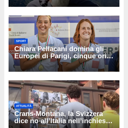
allergici»
SPORT
Chiara Pellacani domina gli
Europei di Parigi, cinque ori
in cinque gare: ‘Nel sincro
siamo da medaglia olimpica’
ATTUALITÀ
Crans-Montana, la Svizzera
dice no all’Italia nell’inchiesta
sul rogo: respinta la richiesta