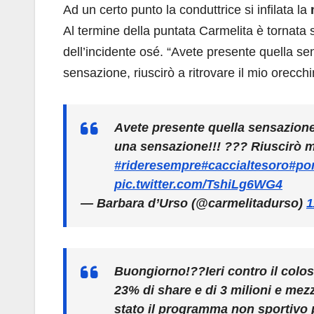
Ad un certo punto la conduttrice si infilata la
m
Al termine della puntata Carmelita è tornata s
dell’incidente osé. “Avete presente quella s
sensazione, riuscirò a ritrovare il mio orecch
Avete presente quella sensazione
una sensazione!!! ??? Riuscirò m
#rideresempre
#caccialtesoro
#po
pic.twitter.com/TshiLg6WG4
— Barbara d’Urso (@carmelitadurso)
1
Buongiorno!??Ieri contro il colos
23% di share e di 3 milioni e mezz
stato il programma non sportivo 