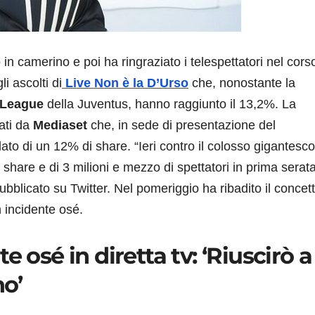
in camerino e poi ha ringraziato i telespettatori nel corso
i ascolti di
Live Non è la D’Urso
che, nonostante la
League
della Juventus, hanno raggiunto il 13,2%. La
sati da
Mediaset
che, in sede di presentazione del
to di un 12% di share. “Ieri contro il colosso gigantesco
share e di 3 milioni e mezzo di spettatori in prima serata”
blicato su Twitter. Nel pomeriggio ha ribadito il concett
n incidente osé.
 osé in diretta tv: ‘Riuscirò a
no’