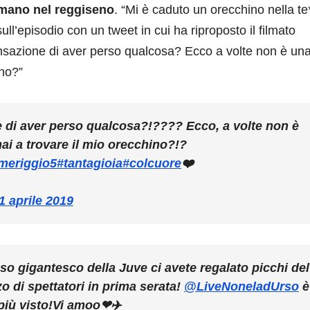
ano nel reggiseno
. “Mi è caduto un orecchino nella te*
ull’episodio con un tweet in cui ha riproposto il filmato
ensazione di aver perso qualcosa? Ecco a volte non è un
ino?”
 di aver perso qualcosa?!???? Ecco, a volte non è
ai a trovare il mio orecchino?!?
meriggio5
#tantagioia
#colcuore
❤️
1 aprile 2019
so gigantesco della Juve ci avete regalato picchi del
o di spettatori in prima serata!
@LiveNoneladUrso
è
più visto!Vi amoo❤✈️