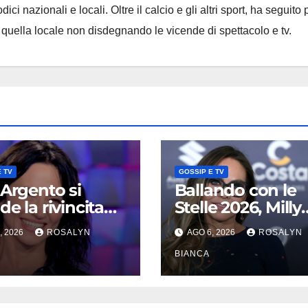
ci nazionali e locali. Oltre il calcio e gli altri sport, ha seguito 
e quella locale non disdegnando le vicende di spettacolo e tv.
 TV
GOSSIP E TV
 Argento si
Ballando con le
e la rivincita
Stelle 2026, Milly
a del premio
Carlucci tenta il
, 2026
ROSALYN
AGO 6, 2026
ROSALYN
carriera: «Mi
doppio colpo: tra
amano
papabili Ornella 
BIANCA
omandata e
e Monica Guerrit
na»