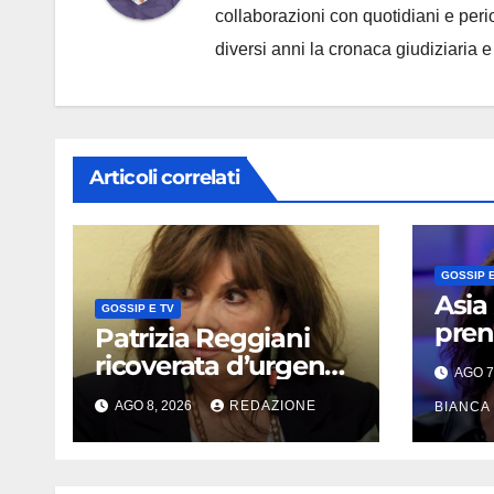
collaborazioni con quotidiani e periodi
diversi anni la cronaca giudiziaria 
Articoli correlati
GOSSIP E
Asia
GOSSIP E TV
prend
Patrizia Reggiani
prim
ricoverata d’urgenza
AGO 7
alla 
dopo un malore in
AGO 8, 2026
REDAZIONE
chi
BIANCA
vacanza: come sta
racc
oggi l’ex Lady Gucci
cag