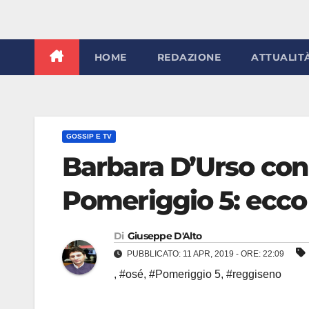
HOME
REDAZIONE
ATTUALIT
GOSSIP E TV
Barbara D’Urso con
Pomeriggio 5: ecco
Di
Giuseppe D'Alto
PUBBLICATO: 11 APR, 2019 - ORE: 22:09
,
#osé
,
#Pomeriggio 5
,
#reggiseno