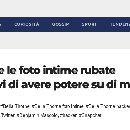
À
CURIOSITÀ
GOSSIP
SPORT
TENDEN
e le foto intime rubate
i di avere potere su di m
#Bella Thorne
,
#Bella Thorne foto intime
,
#Bella Thorne hacke
Twitter
,
#Benjamin Mascolo
,
#hacker
,
#Snapchat