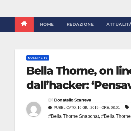
HOME
REDAZIONE
ATTUALIT
GOSSIP E TV
Bella Thorne, on lin
dall’hacker: ‘Pensav
Di
Donatello Scarreva
PUBBLICATO: 16 GIU, 2019 - ORE: 08:01
#Bella Thorne Snapchat
,
#Bella Thorne 