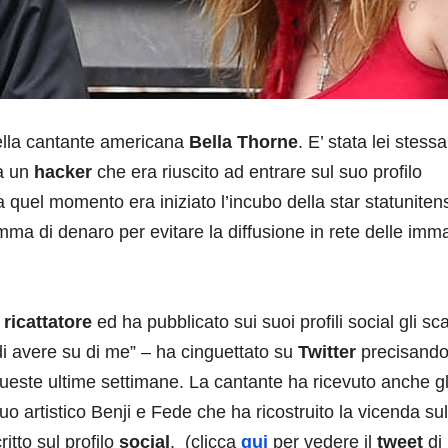
lla cantante americana
Bella Thorne
. E’ stata lei stessa
a un
hacker
che era riuscito ad entrare sul suo profilo
 quel momento era iniziato l’incubo della star statuniten
mma di denaro per evitare la diffusione in rete delle imm
l
ricattatore
ed ha pubblicato sui suoi profili social gli sca
di avere su di me” – ha cinguettato su
Twitter
precisando
queste ultime settimane. La cantante ha ricevuto anche gl
uo artistico Benji e Fede che ha ricostruito la vicenda sul
ritto sul profilo
social
. (clicca
qui
per vedere il
tweet
di 