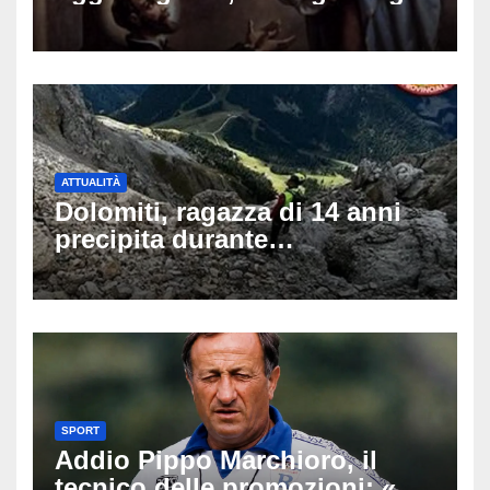
di auguri da condividere sui
social
ATTUALITÀ
Dolomiti, ragazza di 14 anni
precipita durante
un’escursione: tragedia sul
Latemar davanti alla famiglia
SPORT
Addio Pippo Marchioro, il
tecnico delle promozioni: «Ha