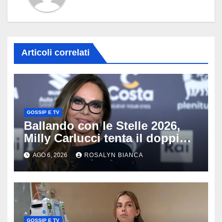
Articoli correlati
GOSSIP E TV
Ballando con le Stelle 2026,
Milly Carlucci tenta il doppio
colpo: tra i papabili Ornella
AGO 6, 2026
ROSALYN BIANCA
Muti e Monica Guerritore
GOSSIP E TV