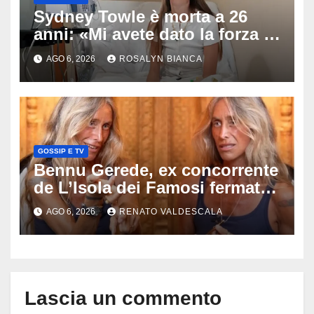
Sydney Towle è morta a 26
anni: «Mi avete dato la forza di
andare avanti», l’ultimo
AGO 6, 2026
ROSALYN BIANCA
messaggio dell’influencer
commuove i fan
GOSSIP E TV
Bennu Gerede, ex concorrente
de L’Isola dei Famosi fermata
dopo una diretta: cosa ha
AGO 6, 2026
RENATO VALDESCALA
mostrato e perché ora rischia
un processo
Lascia un commento