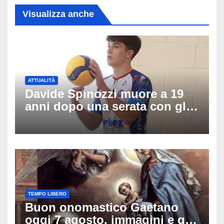
Visualizza anche
ATTUALITÀ
Davide Spinozzi muore a 19
anni dopo una serata con gli
amici: il mistero dello
schianto senza frenata
TEMPO LIBERO
Buon onomastico Gaetano
oggi 7 agosto, immagini e gif