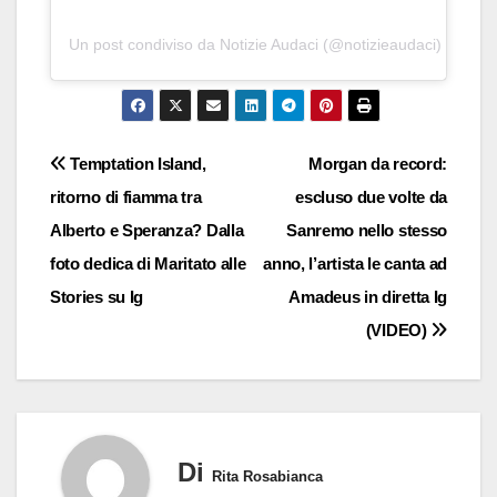
Un post condiviso da Notizie Audaci (@notizieaudaci)
Navigazione
Temptation Island,
Morgan da record:
ritorno di fiamma tra
escluso due volte da
articoli
Alberto e Speranza? Dalla
Sanremo nello stesso
foto dedica di Maritato alle
anno, l’artista le canta ad
Stories su Ig
Amadeus in diretta Ig
(VIDEO)
Di
Rita Rosabianca