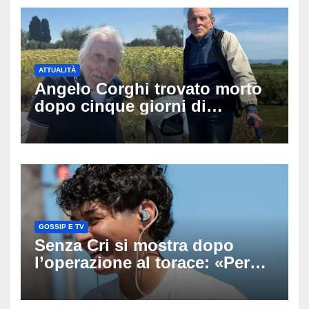
ATTUALITÀ
Angelo Corghi trovato morto
dopo cinque giorni di
ricerche: il giallo dell’80enne
scomparso dopo essere
uscito dall’Inps a Grosseto
GOSSIP E TV
Senza Cri si mostra dopo
l’operazione al torace: «Per
anni mi sentivo in trappola», il
racconto sul difficile percorso