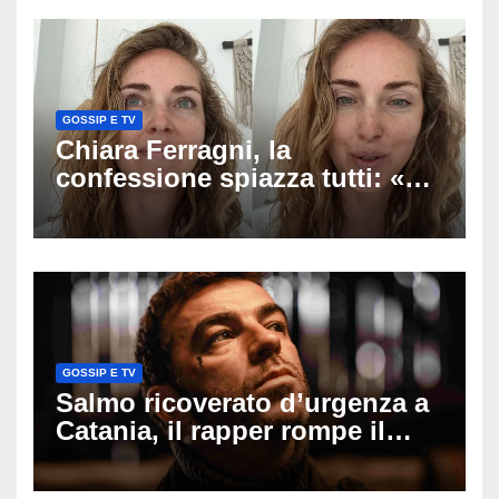
verso la serenità
GOSSIP E TV
Chiara Ferragni, la
confessione spiazza tutti: «Un
mio ex voleva che mi rifacessi
il seno». Poi svela i ritocchi di
cui si è pentita
GOSSIP E TV
Salmo ricoverato d’urgenza a
Catania, il rapper rompe il
silenzio dopo la notte in
ospedale: come sta e cosa