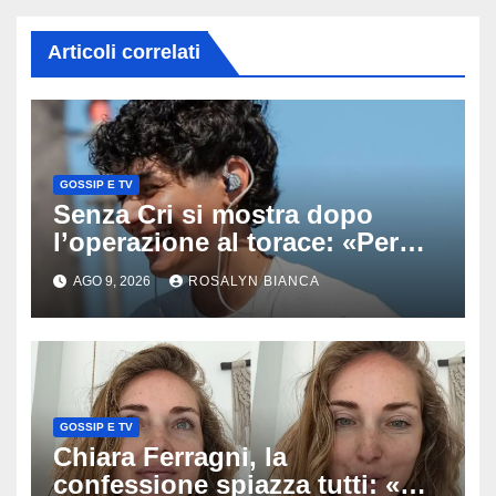
Articoli correlati
GOSSIP E TV
Senza Cri si mostra dopo
l’operazione al torace: «Per
anni mi sentivo in trappola», il
AGO 9, 2026
ROSALYN BIANCA
racconto sul difficile percorso
verso la serenità
GOSSIP E TV
Chiara Ferragni, la
confessione spiazza tutti: «Un