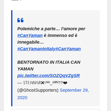
Polemiche a parte… l’amore per
#CanYaman
è immenso ed è
innegabile…
#CanYamanInItaly
#CanYaman
BENTORNATO IN ITALIA CAN
YAMAN
pic.twitter.com/SOZQqVZgSR
— ꇙ꓄ꏂꊰꋬꋊ꒐ꋬ❌ᶜᴬᴺ_ᵞᴹᴺ??❤️
(@GhostSupporters)
September 29,
2020