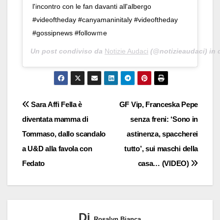
l'incontro con le fan davanti all'albergo
#videoftheday #canyamaninitaly #videoftheday
#gossipnews #followｍe
Un post condiviso da
Notizie Audaci
(@notizieaudaci) in 
Navigazione
Sara Affi Fella è
GF Vip, Franceska Pepe
diventata mamma di
senza freni: ‘Sono in
articoli
Tommaso, dallo scandalo
astinenza, spaccherei
a U&D alla favola con
tutto’, sui maschi della
Fedato
casa… (VIDEO)
Di
Rosalyn Bianca