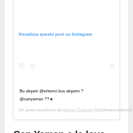
Visualizza questo post su Instagram
Bu akşam @erkenci.kus akşamı ?
@canyaman ??☀️
Un post condiviso da
Demet Özdemir
(@1demetozdemir) 