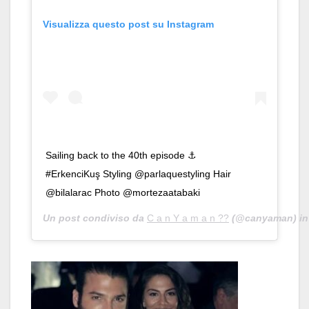
Visualizza questo post su Instagram
Sailing back to the 40th episode ⚓️
#ErkenciKuş Styling @parlaquestyling Hair
@bilalarac Photo @mortezaatabaki
Un post condiviso da
C a n Y a m a n ??
(@canyaman) in