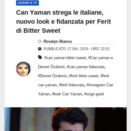
GOSSIP E TV
Can Yaman strega le italiane,
nuovo look e fidanzata per Ferit
di Bitter Sweet
Di
Rosalyn Bianca
PUBBLICATO: 17 GIU, 2019 - ORE: 22:01
,
#can yaman bitter sweet
#Can yaman e
,
,
Demet Özdemir
#can yaman fidanzata
,
,
#Demet Özdemir
#ferit bitter sweet
#ferit
,
,
can yaman
#ferit fidanzata
#instagram Can
,
,
Yaman
#look Can Yaman
#ozge gurel