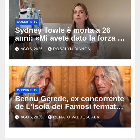
GOSSIP E TV
Sydney Towle è morta a 26
anni: «Mi avete dato la forza di
andare avanti», l’ultimo
AGO 6, 2026
ROSALYN BIANCA
messaggio dell’influencer
commuove i fan
GOSSIP E TV
Bennu Gerede, ex concorrente
de L’Isola dei Famosi fermata
dopo una diretta: cosa ha
AGO 6, 2026
RENATO VALDESCALA
mostrato e perché ora rischia
un processo