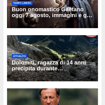
TEMPO LIBERO
Buon onomastico Gaetano
oggi 7 agosto, immagini e gif
di auguri da condividere sui
social
ATTUALITÀ
Dolomiti, ragazza di 14 anni
precipita durante
un’escursione: tragedia sul
Latemar davanti alla famiglia