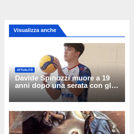
Visualizza anche
ATTUALITÀ
Davide Spinozzi muore a 19
anni dopo una serata con gli
amici: il mistero dello
schianto senza frenata