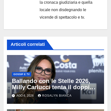
la cronaca giudiziaria e quella
locale non disdegnando le
vicende di spettacolo e tv.
Articoli correlati
GOSSIP E TV
Ballando con le Stelle 2026,
Milly Carlucci tenta il doppio
colpo: tra i papabili Ornella
AGO 6, 2026
ROSALYN BIANCA
Muti e Monica Guerritore