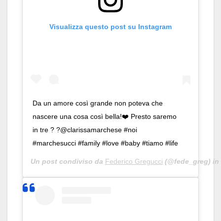
Visualizza questo post su Instagram
Da un amore così grande non poteva che
nascere una cosa così bella!❤️ Presto saremo
in tre ? ?@clarissamarchese #noi
#marchesucci #family #love #baby #tiamo #life
Un post condiviso da
Federico Gregucci
(@fede_greg) in