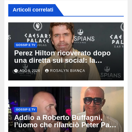
Articoli correlati
GOSSIP E TV
Perez Hilton ricoverato dopo
una diretta sui social: la
famiglia rompe il silenzio sulle
AGO 6, 2026
ROSALYN BIANCA
sue condizioni
GOSSIP E TV
Addio a Roberto Buffagni,
l’uomo che rilanciò Peter Pan