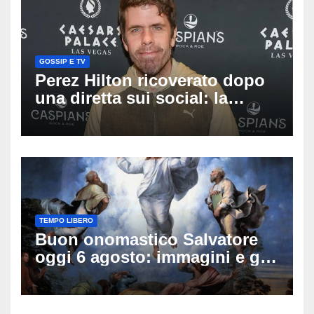
GOSSIP E TV
Perez Hilton ricoverato dopo
una diretta sui social: la
famiglia rompe il silenzio
sulle sue condizioni
TEMPO LIBERO
Buon onomastico Salvatore
oggi 6 agosto: immagini e gif
di auguri da condividere