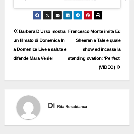
Navigazione
Barbara D’Urso mostra
Francesco Monte imita Ed
un filmato di Domenica In
Sheeran a Tale e quale
articoli
a Domenica Live e saluta e
show ed incassa la
difende Mara Venier
standing ovation: ‘Perfect’
(VIDEO)
Di
Rita Rosabianca