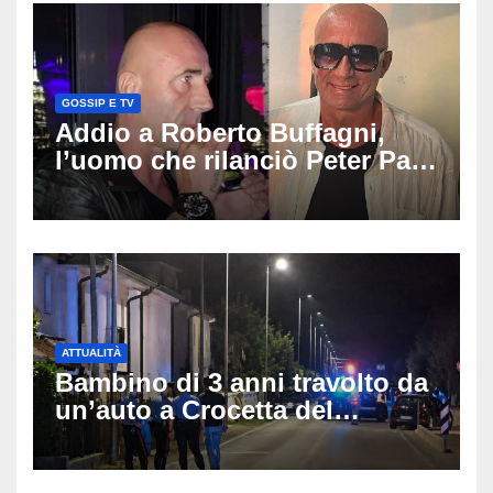
GOSSIP E TV
Addio a Roberto Buffagni,
l’uomo che rilanciò Peter Pan
e Villa delle Rose: aveva 59
anni
ATTUALITÀ
Bambino di 3 anni travolto da
un’auto a Crocetta del
Montello: è gravissimo,
trasportato in elicottero a
Padova