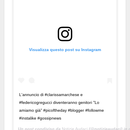
Visualizza questo post su Instagram
L'annuncio di #clarissamarchese e
#federicogregucci diventeranno genitori "Lo
amiamo già" #picoftheday #blogger #followme
#instalike #gossipnews
Un post condiviso da
Notizie Audaci
(@notizieaudaci) in 