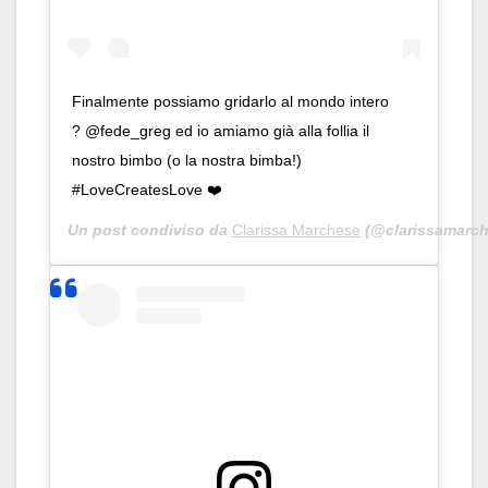
Finalmente possiamo gridarlo al mondo intero
? @fede_greg ed io amiamo già alla follia il
nostro bimbo (o la nostra bimba!)
#LoveCreatesLove ❤️
Un post condiviso da
Clarissa Marchese
(@clarissamarch