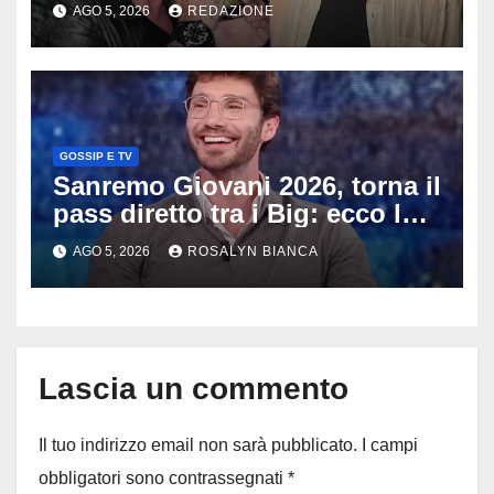
e Villa delle Rose: aveva 59
AGO 5, 2026
REDAZIONE
anni
GOSSIP E TV
Sanremo Giovani 2026, torna il
pass diretto tra i Big: ecco la
rivoluzione di Stefano De
AGO 5, 2026
ROSALYN BIANCA
Martino
Lascia un commento
Il tuo indirizzo email non sarà pubblicato.
I campi
obbligatori sono contrassegnati
*