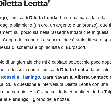
iletta Leotta’
ngo
, l’amica di
Diletta Leotta,
ha un palmares tale da
edaglie olimpiche (un oro, un argento e un bronzo), due tit
amenti sul podio sia nella rassegna iridata che in quella
na Coppa del mondo. La schermitrice è stata difesa a sp
nessa di scherma e opinionista di Eurosport.
olo di un giornale che mi è capitato sott’occhio poco dopo
line le descrive come l’amica di
Diletta Leotta
, la psicolo
o
Rossella Fiamingo
, Mara Navarria, Alberta Santucci
ica. Sulla questione è intervenuta Diletta Leotta con una
ca tua campionessa” – ha scritto la conduttrice de La Tal
lla Fiamingo
il giorno delle nozze.