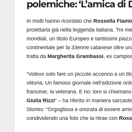
polemiche: ‘L’amica di D
In molti hanno ricordato che
Rossella Fiami
proiettarla già nella leggenda italiana. Tre m
mondiali, un titolo Europeo e tantissimi piazz
continentale per la 33enne catanese oltre u
tratta da
Margherita Grambassi
, ex campio
“Volevo solo fare un piccolo accenno a un tit
vittoria. Un famoso giornale nell’edizione on
francese, la veterana. E no: loro si chiaman
Giulia Rizzi
“ – ha riferito in maniera sarcast
Stories: “Orgogliosa e onorata di essere ami
condividendo una foto che la ritrae con
Rosse