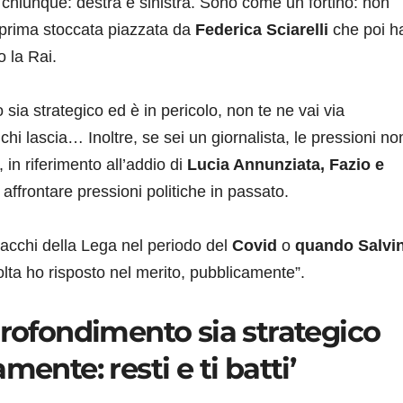
a chiunque: destra e sinistra. Sono come un fortino: non
a prima stoccata piazzata da
Federica Sciarelli
che poi h
o la Rai.
sia strategico ed è in pericolo, non te ne vai via
chi lascia… Inoltre, se sei un giornalista, le pressioni no
e, in riferimento all’addio di
Lucia Annunziata, Fazio e
o affrontare pressioni politiche in passato.
acchi della Lega nel periodo del
Covid
o
quando Salvin
olta ho risposto nel merito, pubblicamente”.
profondimento sia strategico
ente: resti e ti batti’