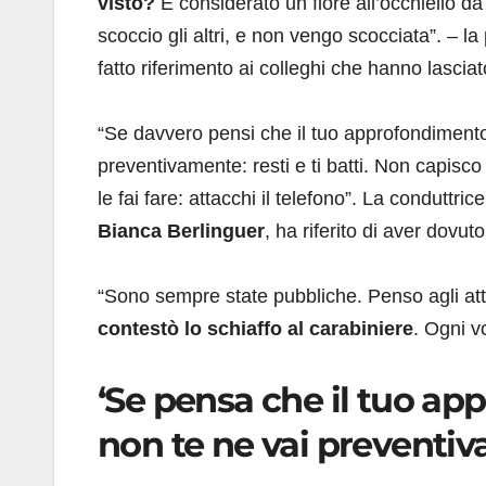
visto?
É considerato un fiore all’occhiello d
scoccio gli altri, e non vengo scocciata”. – l
fatto riferimento ai colleghi che hanno lasciat
“Se davvero pensi che il tuo approfondimento 
preventivamente: resti e ti batti. Non capisco 
le fai fare: attacchi il telefono”. La conduttric
Bianca Berlinguer
, ha riferito di aver dovut
“Sono sempre state pubbliche. Penso agli att
contestò lo schiaffo al carabiniere
. Ogni v
‘Se pensa che il tuo ap
non te ne vai preventivam