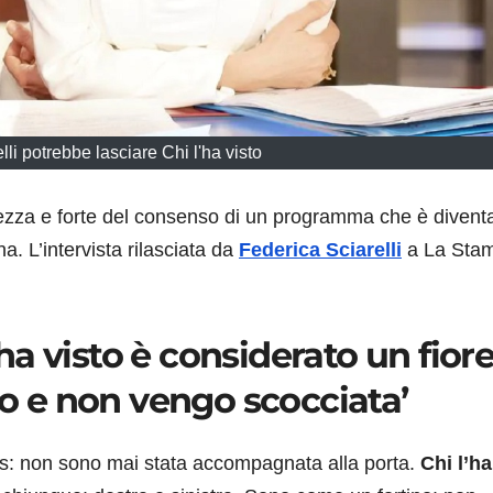
lli potrebbe lasciare Chi l'ha visto
tezza e forte del consenso di un programma che è divent
na. L’intervista rilasciata da
Federica Sciarelli
a La Sta
l’ha visto è considerato un fior
io e non vengo scocciata’
ws: non sono mai stata accompagnata alla porta.
Chi l’ha