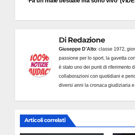
‘Fa un male bestiale ma sono vivo’ (VID
articoli
Di
Redazione
Giuseppe D’Alto
: classe 1972, gior
passione per lo sport, la gavetta c
è stato uno dei punti di riferimento
collaborazioni con quotidiani e periodi
diversi anni la cronaca giudiziaria 
Articoli correlati