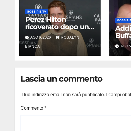
GOSSIP E TV
Perez Hilton
GOSSIP E
ricoverato dopo una
Addi
diretta sui social: la
Buff
AGO 6, 2026
ROSALYN
famiglia rompe il
rila
AGO 5
silenzio sulle sue
BIANCA
Villa
condizioni
avev
Lascia un commento
Il tuo indirizzo email non sarà pubblicato.
I campi obb
Commento
*