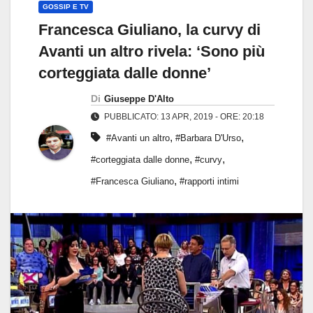
GOSSIP E TV
Francesca Giuliano, la curvy di
Avanti un altro rivela: ‘Sono più
corteggiata dalle donne’
Di
Giuseppe D'Alto
PUBBLICATO: 13 APR, 2019 - ORE: 20:18
,
,
#Avanti un altro
#Barbara D'Urso
,
,
#corteggiata dalle donne
#curvy
,
#Francesca Giuliano
#rapporti intimi