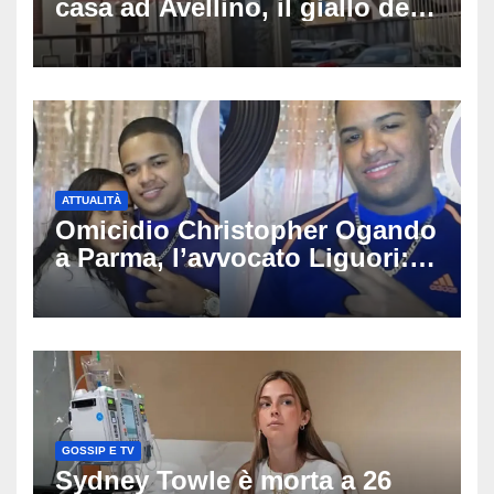
casa ad Avellino, il giallo della
porta socchiusa: disposta
l’autopsia
ATTUALITÀ
Omicidio Christopher Ogando
a Parma, l’avvocato Liguori:
«Ogni elemento va
approfondito fino in fondo»,
migliaia di chat al vaglio degli
investigatori
GOSSIP E TV
Sydney Towle è morta a 26