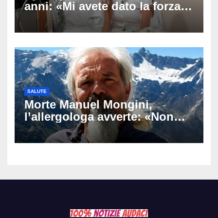
anni: «Mi avete dato la forza
di andare avanti», l’ultimo
messaggio dell’influencer
commuove i fan
SALUTE
Morte Manuel Mongini,
l’allergologa avverte: «Non
aspettate di sapere se siete
allergici»