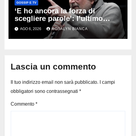
GOSSIP E TV
‘E ho ancora la forza di
scegliere parole’: l’ultimo
viaggio di Francesco Guccini,
AGO 6, 2026
ROSALYN BIANCA
i fan in pellegrinaggio a
Pavana
Lascia un commento
Il tuo indirizzo email non sarà pubblicato.
I campi
obbligatori sono contrassegnati
*
Commento
*