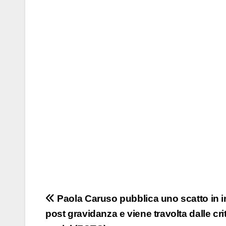
Navigazione
Paola Caruso pubblica uno scatto in i
post gravidanza e viene travolta dalle cri
articoli