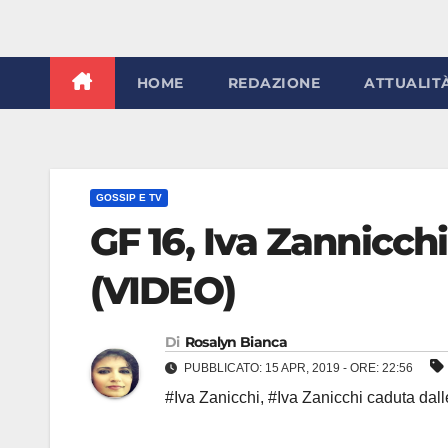
HOME
REDAZIONE
ATTUALIT
GOSSIP E TV
GF 16, Iva Zannicchi
(VIDEO)
Di
Rosalyn Bianca
PUBBLICATO: 15 APR, 2019 - ORE: 22:56
#Iva Zanicchi
,
#Iva Zanicchi caduta dall