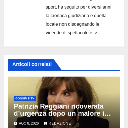
sport, ha seguito per diversi anni
la cronaca giudiziaria e quella
locale non disdegnando le
vicende di spettacolo e tv.
Articoli correlati
GOSSIP E TV
Patrizia Reggiani ricoverata
d’urgenza dopo un malore in
vacanza: come sta oggi l’ex
AGO 8, 2026
REDAZIONE
Lady Gucci