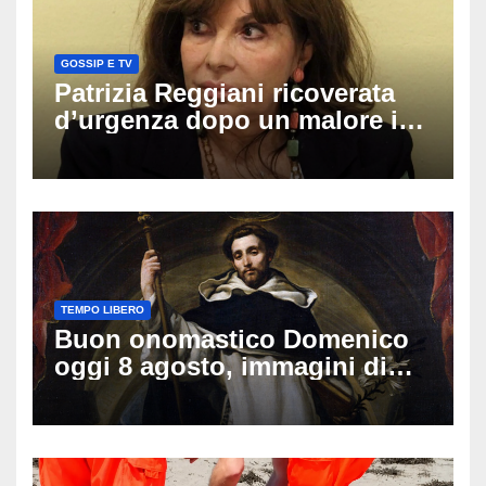
GOSSIP E TV
Patrizia Reggiani ricoverata
d’urgenza dopo un malore in
vacanza: come sta oggi l’ex
Lady Gucci
TEMPO LIBERO
Buon onomastico Domenico
oggi 8 agosto, immagini di
auguri da condividere