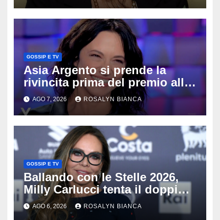
GOSSIP E TV
Asia Argento si prende la
rivincita prima del premio alla
carriera: «Mi chiamano
AGO 7, 2026
ROSALYN BIANCA
raccomandata e cagna»
GOSSIP E TV
Ballando con le Stelle 2026,
Milly Carlucci tenta il doppio
colpo: tra i papabili Ornella
AGO 6, 2026
ROSALYN BIANCA
Muti e Monica Guerritore