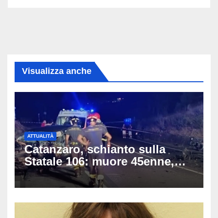
Visualizza anche
ATTUALITÀ
Catanzaro, schianto sulla
Statale 106: muore 45enne,
coinvolti un’auto, un suv e
una moto