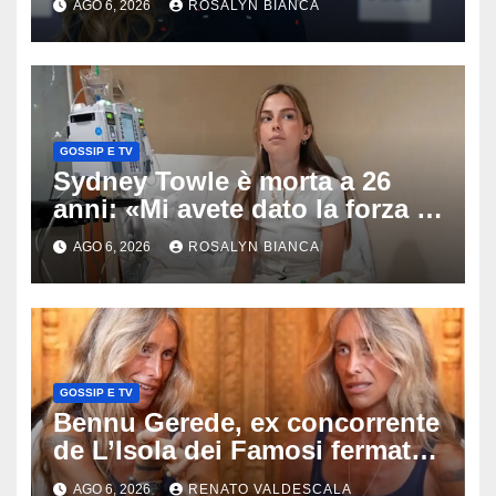
AGO 6, 2026
ROSALYN BIANCA
Muti e Monica Guerritore
GOSSIP E TV
Sydney Towle è morta a 26
anni: «Mi avete dato la forza di
andare avanti», l’ultimo
AGO 6, 2026
ROSALYN BIANCA
messaggio dell’influencer
commuove i fan
GOSSIP E TV
Bennu Gerede, ex concorrente
de L’Isola dei Famosi fermata
dopo una diretta: cosa ha
AGO 6, 2026
RENATO VALDESCALA