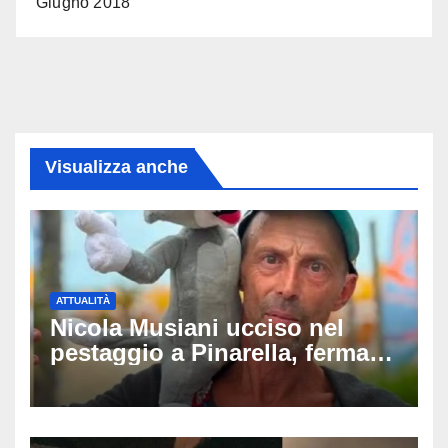
Giugno 2018
Visualizza anche
ATTUALITÀ
Nicola Musiani ucciso nel
pestaggio a Pinarella, fermati
quattro giovani: la svolta
dopo video, intercettazioni e
pedinamenti