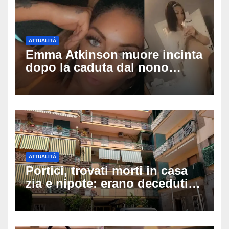
ATTUALITÀ
Emma Atkinson muore incinta
dopo la caduta dal nono
piano: la figlia nasce 30
minuti dopo e sta bene
ATTUALITÀ
Portici, trovati morti in casa
zia e nipote: erano deceduti
da giorni, il caldo tra le
ipotesi al vaglio