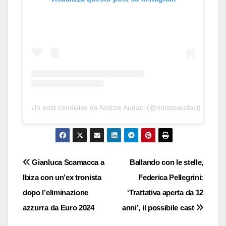
Un post condiviso da Notizie Audaci (@notizieaudaci)
Navigazione
Gianluca Scamacca a
Ballando con le stelle,
Ibiza con un’ex tronista
Federica Pellegrini:
articoli
dopo l’eliminazione
‘Trattativa aperta da 12
azzurra da Euro 2024
anni’, il possibile cast