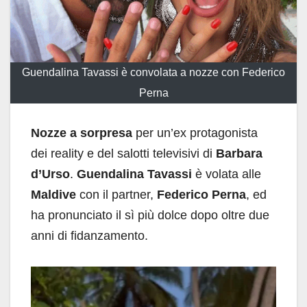
Guendalina Tavassi è convolata a nozze con Federico
Perna
Nozze a sorpresa
per un’ex protagonista
dei reality e del salotti televisivi di
Barbara
d’Urso
.
Guendalina Tavassi
è volata alle
Maldive
con il partner,
Federico Perna
, ed
ha pronunciato il sì più dolce dopo oltre due
anni di fidanzamento.