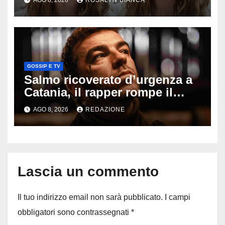
il seno». Poi svela i ritocchi di
cui si è pentita
GOSSIP E TV
Salmo ricoverato d’urgenza a
Catania, il rapper rompe il
silenzio dopo la notte in
AGO 8, 2026
REDAZIONE
ospedale: come sta e cosa
succede al tour
Lascia un commento
Il tuo indirizzo email non sarà pubblicato.
I campi
obbligatori sono contrassegnati
*