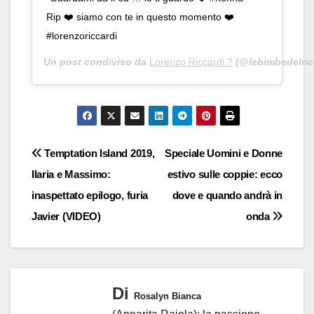
Rip ❤️ siamo con te in questo momento ❤️
#lorenzoriccardi
Un post condiviso da
Lorenzo Riccardi ?
(@lebimbedelricc
Navigazione
Temptation Island 2019,
Speciale Uomini e Donne
Ilaria e Massimo:
estivo sulle coppie: ecco
articoli
inaspettato epilogo, furia
dove e quando andrà in
Javier (VIDEO)
onda
Di
Rosalyn Bianca