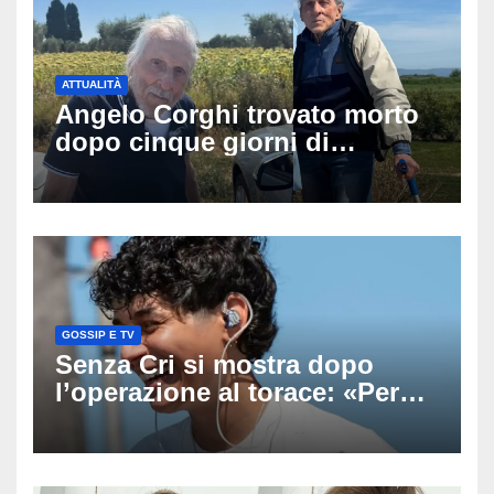
ATTUALITÀ
Angelo Corghi trovato morto
dopo cinque giorni di
ricerche: il giallo dell’80enne
scomparso dopo essere
uscito dall’Inps a Grosseto
GOSSIP E TV
Senza Cri si mostra dopo
l’operazione al torace: «Per
anni mi sentivo in trappola», il
racconto sul difficile percorso
verso la serenità