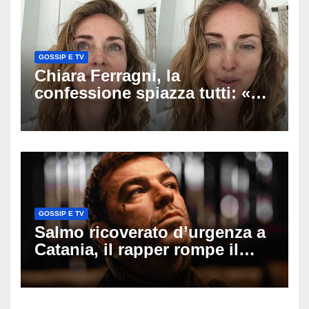
GOSSIP E TV
Chiara Ferragni, la
confessione spiazza tutti: «Un
mio ex voleva che mi rifacessi
il seno». Poi svela i ritocchi di
cui si è pentita
GOSSIP E TV
Salmo ricoverato d’urgenza a
Catania, il rapper rompe il
silenzio dopo la notte in
ospedale: come sta e cosa
succede al tour