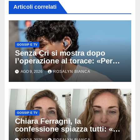
Articoli correlati
GOSSIP E TV
Senza Cri si mostra dopo
l’operazione al torace: «Per
anni mi sentivo in trappola», il
AGO 9, 2026
ROSALYN BIANCA
racconto sul difficile percorso
verso la serenità
GOSSIP E TV
Chiara Ferragni, la
confessione spiazza tutti: «Un
mio ex voleva che mi rifacessi
AGO 8, 2026
ROSALYN BIANCA