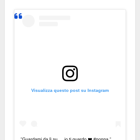
Visualizza questo post su Instagram
“Guardami da lì su … io ti guardo ❤️ #nonna “