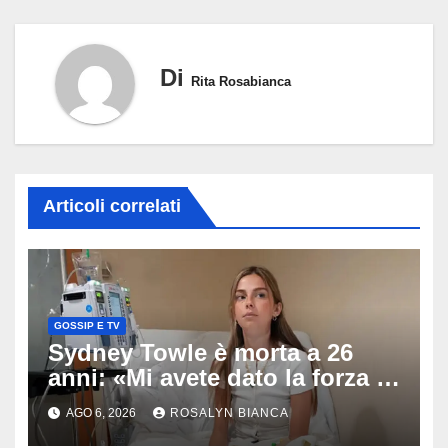
Di
Rita Rosabianca
Articoli correlati
GOSSIP E TV
Sydney Towle è morta a 26
anni: «Mi avete dato la forza di
andare avanti», l’ultimo
AGO 6, 2026
ROSALYN BIANCA
messaggio dell’influencer