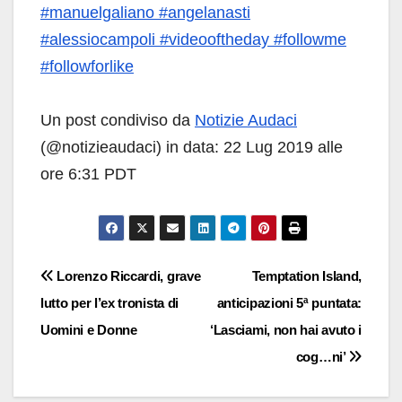
#manuelgaliano #angelanasti
#alessiocampoli #videooftheday #followme
#followforlike
Un post condiviso da
Notizie Audaci
(@notizieaudaci) in data: 22 Lug 2019 alle
ore 6:31 PDT
Navigazione
Lorenzo Riccardi, grave
Temptation Island,
lutto per l’ex tronista di
anticipazioni 5ª puntata:
articoli
Uomini e Donne
‘Lasciami, non hai avuto i
cog…ni’