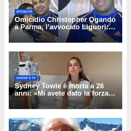
ATTUALITÀ
Omicidio Christopher Ogando
a Parma, l’avvocato Liguori:
«Ogni elemento va
approfondito fino in fondo»,
migliaia di chat al vaglio degli
investigatori
GOSSIP E TV
Sydney Towle è morta a 26
anni: «Mi avete dato la forza
di andare avanti», l’ultimo
messaggio dell’influencer
commuove i fan