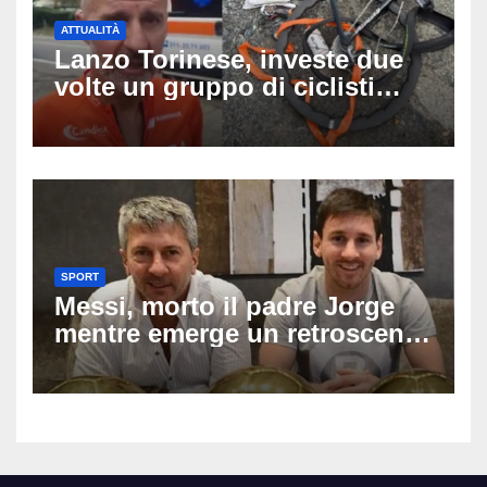
ATTUALITÀ
Lanzo Torinese, investe due
volte un gruppo di ciclisti
dopo una lite: arrestato
73enne, il racconto choc di un
ferito
SPORT
Messi, morto il padre Jorge
mentre emerge un retroscena
choc: le minacce di morte al
fuoriclasse durante i Mondiali