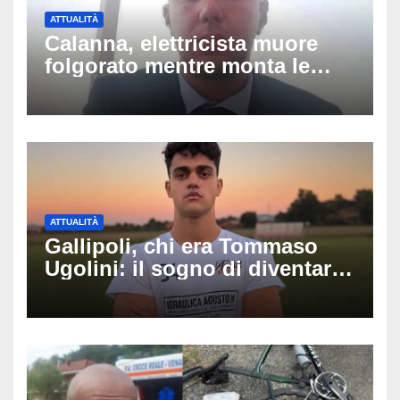
ATTUALITÀ
Calanna, elettricista muore
folgorato mentre monta le
luminarie della festa: chi era
Fabio Calabrò e cosa è
successo
ATTUALITÀ
Gallipoli, chi era Tommaso
Ugolini: il sogno di diventare
medico e la fascia da
capitano, il dolore di Bologna
per il 19enne morto in mare