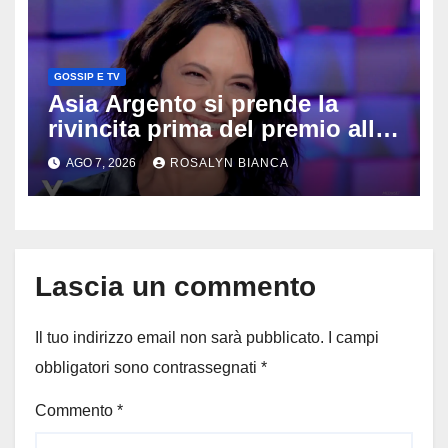
GOSSIP E TV
Asia Argento si prende la
rivincita prima del premio alla
carriera: «Mi chiamano
AGO 7, 2026
ROSALYN BIANCA
raccomandata e cagna»
Lascia un commento
Il tuo indirizzo email non sarà pubblicato.
I campi
obbligatori sono contrassegnati
*
Commento
*