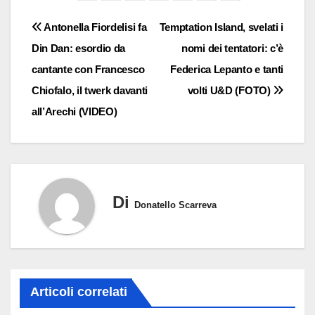
Navigazione
Antonella Fiordelisi fa
Temptation Island, svelati i
Din Dan: esordio da
nomi dei tentatori: c’è
articoli
cantante con Francesco
Federica Lepanto e tanti
Chiofalo, il twerk davanti
volti U&D (FOTO)
all’Arechi (VIDEO)
Di
Donatello Scarreva
Articoli correlati