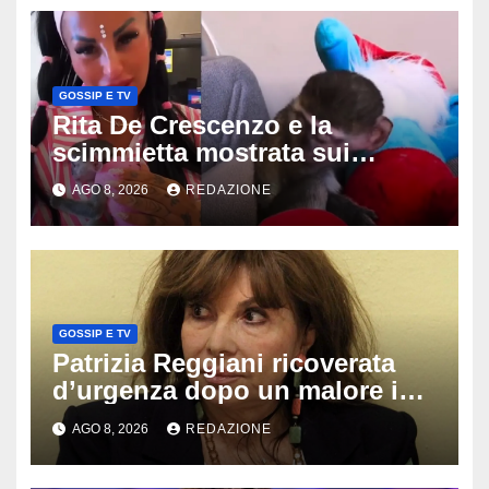
GOSSIP E TV
Rita De Crescenzo e la
scimmietta mostrata sui
social: scattano esposti, cosa
AGO 8, 2026
REDAZIONE
rischia l’influencer
GOSSIP E TV
Patrizia Reggiani ricoverata
d’urgenza dopo un malore in
vacanza: come sta oggi l’ex
AGO 8, 2026
REDAZIONE
Lady Gucci