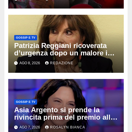
rischia l’influencer
GOSSIP E TV
Patrizia Reggiani ricoverata
d’urgenza dopo un malore in
vacanza: come sta oggi l’ex
AGO 8, 2026
REDAZIONE
Lady Gucci
GOSSIP E TV
Asia Argento si prende la
rivincita prima del premio alla
carriera: «Mi chiamano
AGO 7, 2026
ROSALYN BIANCA
raccomandata e cagna»