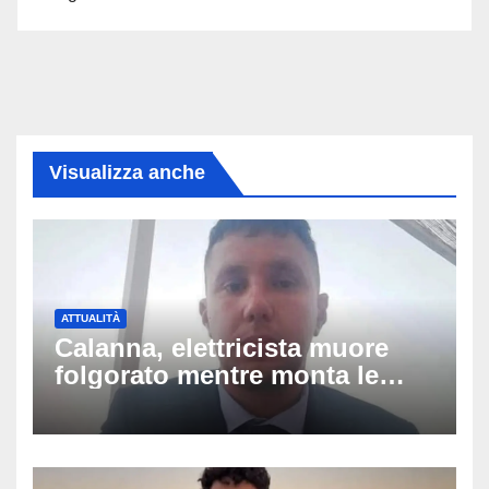
Visualizza anche
ATTUALITÀ
Calanna, elettricista muore
folgorato mentre monta le
luminarie della festa: chi era
Fabio Calabrò e cosa è
successo