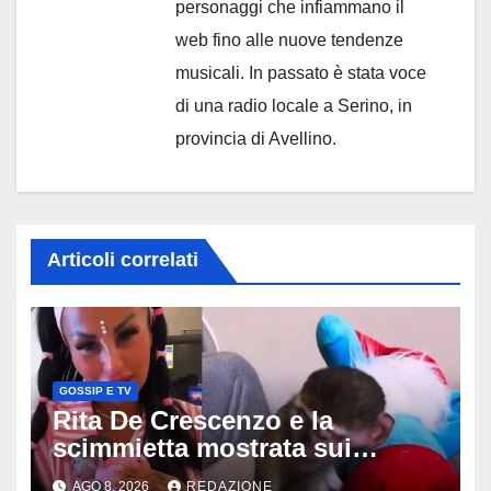
personaggi che infiammano il
web fino alle nuove tendenze
musicali. In passato è stata voce
di una radio locale a Serino, in
provincia di Avellino.
Articoli correlati
GOSSIP E TV
Rita De Crescenzo e la
scimmietta mostrata sui
social: scattano esposti, cosa
AGO 8, 2026
REDAZIONE