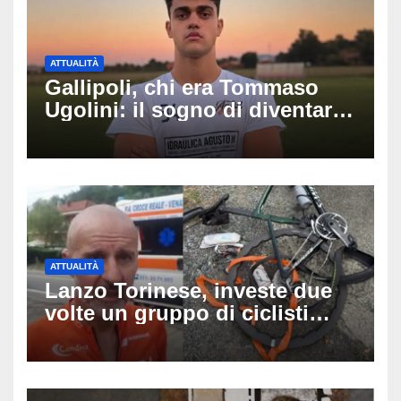
ATTUALITÀ
Gallipoli, chi era Tommaso
Ugolini: il sogno di diventare
medico e la fascia da
capitano, il dolore di Bologna
per il 19enne morto in mare
ATTUALITÀ
Lanzo Torinese, investe due
volte un gruppo di ciclisti
dopo una lite: arrestato
73enne, il racconto choc di un
ferito