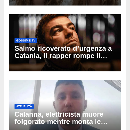
il seno». Poi svela i ritocchi di
cui si è pentita
GOSSIP E TV
Salmo ricoverato d’urgenza a
Catania, il rapper rompe il
silenzio dopo la notte in
ospedale: come sta e cosa
succede al tour
ATTUALITÀ
Calanna, elettricista muore
folgorato mentre monta le
luminarie della festa: chi era