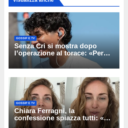
GOSSIP E TV
Senza Cri si mostra dopo
l’operazione al torace: «Per
anni mi sentivo in trappola», il
racconto sul difficile percorso
verso la serenità
GOSSIP E TV
Chiara Ferragni, la
confessione spiazza tutti: «Un
mio ex voleva che mi rifacessi