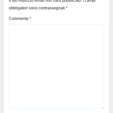
Il tuo indirizzo email non sarà pubblicato.
I campi
obbligatori sono contrassegnati
*
Commento
*