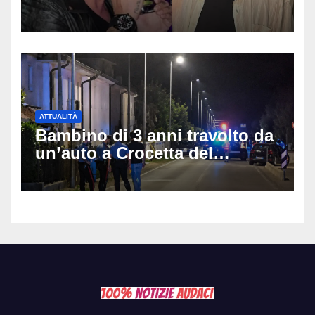
e Villa delle Rose: aveva 59
anni
ATTUALITÀ
Bambino di 3 anni travolto da
un’auto a Crocetta del
Montello: è gravissimo,
trasportato in elicottero a
Padova