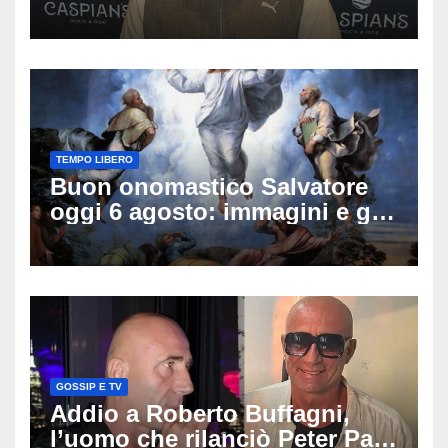
famiglia rompe il silenzio
sulle sue condizioni
TEMPO LIBERO
Buon onomastico Salvatore
oggi 6 agosto: immagini e gif
di auguri da condividere
GOSSIP E TV
Addio a Roberto Buffagni,
l’uomo che rilanciò Peter Pan