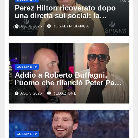
Perez Hilton ricoverato dopo
una diretta sui social: la
famiglia rompe il silenzio sulle
AGO 6, 2026
ROSALYN BIANCA
sue condizioni
GOSSIP E TV
Addio a Roberto Buffagni,
l’uomo che rilanciò Peter Pan
e Villa delle Rose: aveva 59
AGO 5, 2026
REDAZIONE
anni
GOSSIP E TV