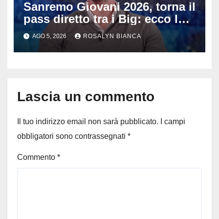
Sanremo Giovani 2026, torna il
pass diretto tra i Big: ecco la
rivoluzione di Stefano De
AGO 5, 2026
ROSALYN BIANCA
Martino
Lascia un commento
Il tuo indirizzo email non sarà pubblicato.
I campi
obbligatori sono contrassegnati
*
Commento
*