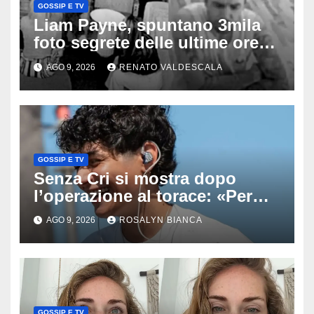
GOSSIP E TV
Liam Payne, spuntano 3mila
foto segrete delle ultime ore:
cosa è successo prima della
AGO 9, 2026
RENATO VALDESCALA
tragica caduta dall’hotel
GOSSIP E TV
Senza Cri si mostra dopo
l’operazione al torace: «Per
anni mi sentivo in trappola», il
AGO 9, 2026
ROSALYN BIANCA
racconto sul difficile percorso
verso la serenità
GOSSIP E TV