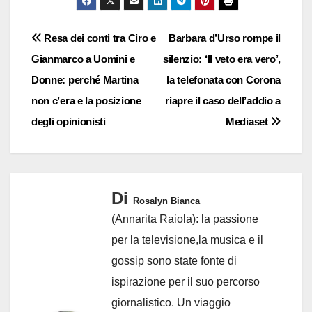
Navigazione
Resa dei conti tra Ciro e
Barbara d’Urso rompe il
Gianmarco a Uomini e
silenzio: ‘Il veto era vero’,
articoli
Donne: perché Martina
la telefonata con Corona
non c’era e la posizione
riapre il caso dell’addio a
degli opinionisti
Mediaset
Di
Rosalyn Bianca
(Annarita Raiola): la passione
per la televisione,la musica e il
gossip sono state fonte di
ispirazione per il suo percorso
giornalistico. Un viaggio