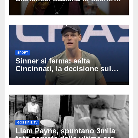
tra Figc e Coni: cosa sta
succedendo
SPORT
Sinner si ferma: salta
Cincinnati, la decisione sul
ginocchio cambia il percorso
verso gli US Open
GOSSIP E TV
Liam Payne, spuntano 3mila