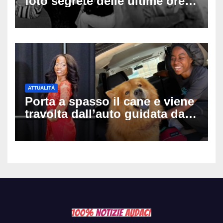
foto segrete delle ultime ore:
cosa è successo prima della
tragica caduta dall’hotel
ATTUALITÀ
Porta a spasso il cane e viene
travolta dall’auto guidata da
due bambini di 4 e 6 anni: l’ex
miss Kiara Bowling lotta tra la
vita e la morte