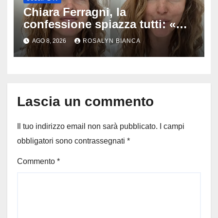
Chiara Ferragni, la
confessione spiazza tutti: «Un
mio ex voleva che mi rifacessi
AGO 8, 2026
ROSALYN BIANCA
il seno». Poi svela i ritocchi di
cui si è pentita
Lascia un commento
Il tuo indirizzo email non sarà pubblicato.
I campi
obbligatori sono contrassegnati
*
Commento
*