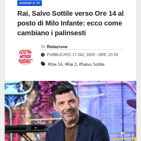
GOSSIP E TV
Rai, Salvo Sottile verso Ore 14 al
posto di Milo Infante: ecco come
cambiano i palinsesti
Di
Redazione
PUBBLICATO: 17 GIU, 2026 - ORE: 23:59
,
,
#Ore 14
#Rai 2
#Salvo Sottile