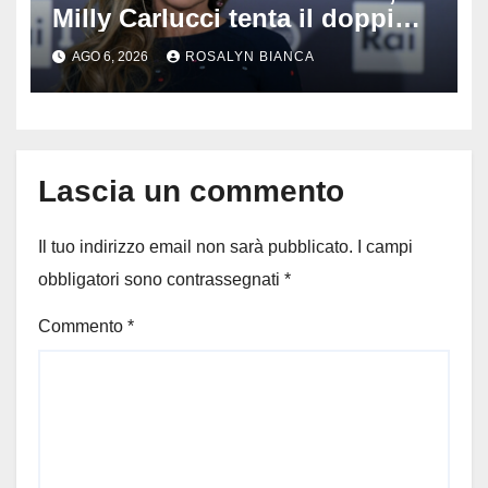
Milly Carlucci tenta il doppio
colpo: tra i papabili Ornella
AGO 6, 2026
ROSALYN BIANCA
Muti e Monica Guerritore
Lascia un commento
Il tuo indirizzo email non sarà pubblicato.
I campi
obbligatori sono contrassegnati
*
Commento
*