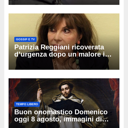
una moto
GOSSIP E TV
Patrizia Reggiani ricoverata
d’urgenza dopo un malore in
vacanza: come sta oggi l’ex
Lady Gucci
TEMPO LIBERO
Buon onomastico Domenico
oggi 8 agosto, immagini di
auguri da condividere