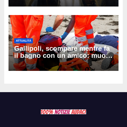
ATTUALITÀ
Gallipoli, scompare mentre fa
il bagno con un amico: muore
a 19 anni dopo 45 minuti di
disperati tentativi di
rianimazione