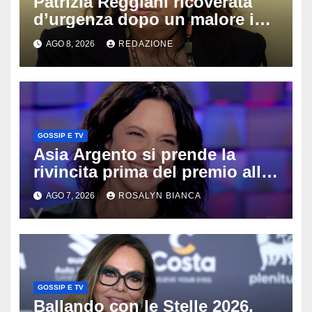
Patrizia Reggiani ricoverata
d’urgenza dopo un malore in
vacanza: come sta oggi l’ex
AGO 8, 2026
REDAZIONE
Lady Gucci
GOSSIP E TV
Asia Argento si prende la
rivincita prima del premio alla
carriera: «Mi chiamano
AGO 7, 2026
ROSALYN BIANCA
raccomandata e cagna»
GOSSIP E TV
Ballando con le Stelle 2026,