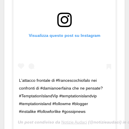
Visualizza questo post su Instagram
L'attacco frontale di #francescochiofalo nei
confronti di #damianoerfaina che ne pensate?
#TemptationIslandVip #temptationislandvip
#temptationisland #followme #blogger
#instalike #followforlike #gossipnews
Un post condiviso da
Notizie Audaci
(@notizieaudaci) in 