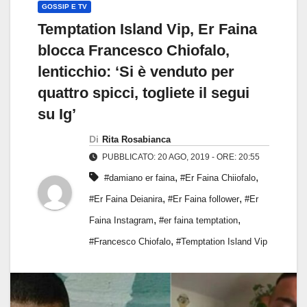
GOSSIP E TV
Temptation Island Vip, Er Faina
blocca Francesco Chiofalo,
lenticchio: ‘Si è venduto per
quattro spicci, togliete il segui
su Ig’
Di
Rita Rosabianca
PUBBLICATO: 20 AGO, 2019 - ORE: 20:55
,
,
#damiano er faina
#Er Faina Chiiofalo
,
,
#Er Faina Deianira
#Er Faina follower
#Er
,
,
Faina Instagram
#er faina temptation
,
#Francesco Chiofalo
#Temptation Island Vip