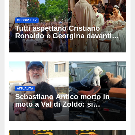
GOSSIP E TV
Tutti aspettano Cristiano
Ronaldo e Georgina davanti
alla cattedrale: ma il
matrimonio era di un’altra
coppia
ATTUALITÀ
Sebastiano Antico morto in
moto a Val di Zoldo: si
schianta con il sidecar, salvi i
due cagnolini