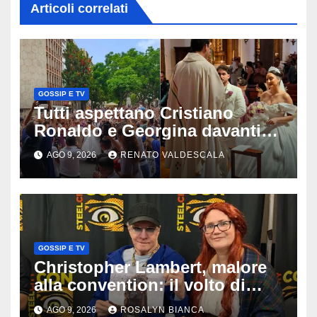
Articoli correlati
GOSSIP E TV
Tutti aspettano Cristiano
Ronaldo e Georgina davanti
alla cattedrale: ma il
AGO 9, 2026
RENATO VALDESCALA
matrimonio era di un’altra
coppia
GOSSIP E TV
Christopher Lambert, malore
alla convention: il volto di
Highlander trasportato via in
AGO 9, 2026
ROSALYN BIANCA