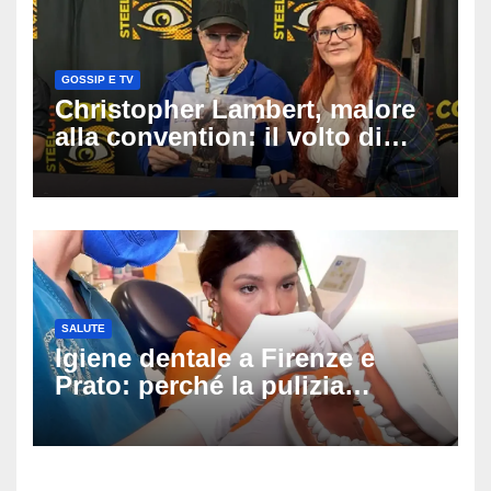
GOSSIP E TV
Christopher Lambert, malore
alla convention: il volto di
Highlander trasportato via in
ambulanza davanti ai fan
SALUTE
Igiene dentale a Firenze e
Prato: perché la pulizia
professionale è il primo passo
per prevenire la carie