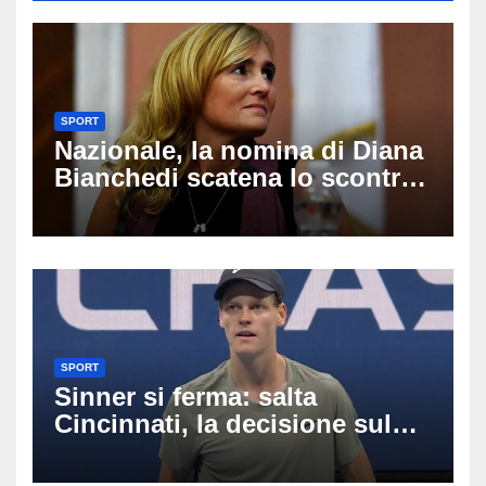
SPORT
Nazionale, la nomina di Diana
Bianchedi scatena lo scontro
tra Figc e Coni: cosa sta
succedendo
SPORT
Sinner si ferma: salta
Cincinnati, la decisione sul
ginocchio cambia il percorso
verso gli US Open