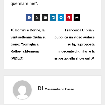
querelare me”.
Navigazione
Uomini e Donne, la
Francesca Cipriani
ventisettenne Giulia sul
pubblica un video audace
articoli
trono: ‘Somiglia a
su Ig, la proposta
Raffaella Mennoia’
indecente di un fan e la
(VIDEO)
risposta della show girl
Di
Massimiliano Basso