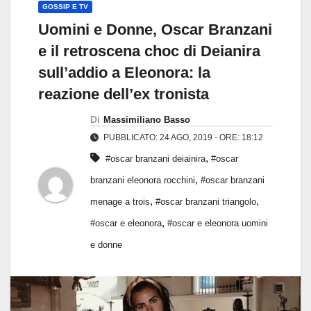
GOSSIP E TV
Uomini e Donne, Oscar Branzani
e il retroscena choc di Deianira
sull’addio a Eleonora: la
reazione dell’ex tronista
Di
Massimiliano Basso
PUBBLICATO: 24 AGO, 2019 - ORE: 18:12
,
#oscar branzani deiainira
#oscar
,
branzani eleonora rocchini
#oscar branzani
,
,
menage a trois
#oscar branzani triangolo
,
#oscar e eleonora
#oscar e eleonora uomini
e donne