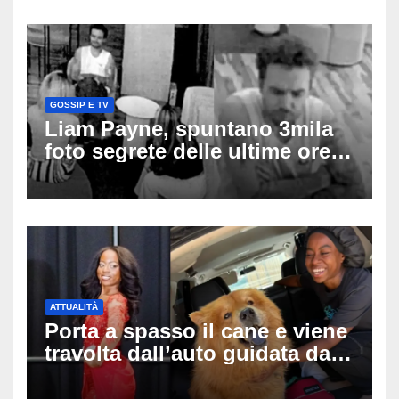
GOSSIP E TV
Liam Payne, spuntano 3mila
foto segrete delle ultime ore:
cosa è successo prima della
tragica caduta dall’hotel
ATTUALITÀ
Porta a spasso il cane e viene
travolta dall’auto guidata da
due bambini di 4 e 6 anni: l’ex
miss Kiara Bowling lotta tra la