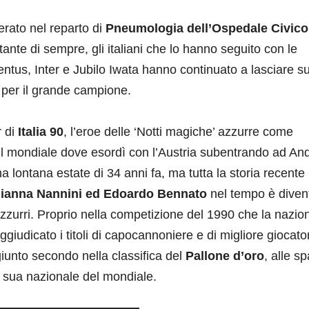
rato nel reparto di
Pneumologia dell’Ospedale Civico
tante di sempre, gli italiani che lo hanno seguito con le
ntus, Inter e Jubilo Iwata hanno continuato a lasciare su
 per il grande campione.
r di
Italia 90
, l’eroe delle ‘Notti magiche’ azzurre come
er il mondiale dove esordì con l’Austria subentrando ad An
lontana estate di 34 anni fa, ma tutta la storia recente
ianna Nannini ed Edoardo Bennato
nel tempo è diven
zzurri. Proprio nella competizione del 1990 che la nazio
ggiudicato i titoli di capocannoniere e di migliore giocato
iunto secondo nella classifica del
Pallone d’oro
, alle sp
a sua nazionale del mondiale.