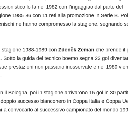
essionistico lo fa nel 1982 con l’ingaggiao dal parte del
ione 1985-86 con 11 reti alla promozione in Serie B. Poi
i menischi ne hanno compromesso la stagione, segnando s
a stagione 1988-1989 con
Zdeněk Zeman
che prende il 
a. Sotto la guida del tecnico boemo segna 23 gol divent
sue prestazioni non passano inosservate e nel 1989 vie
.
on il Bologna, poi in stagione arrivarono 15 gol in 30 parti
 doppio successo bianconero in Coppa Italia e Coppa Ue
i
a convocarlo al successivo campionato del mondo 19