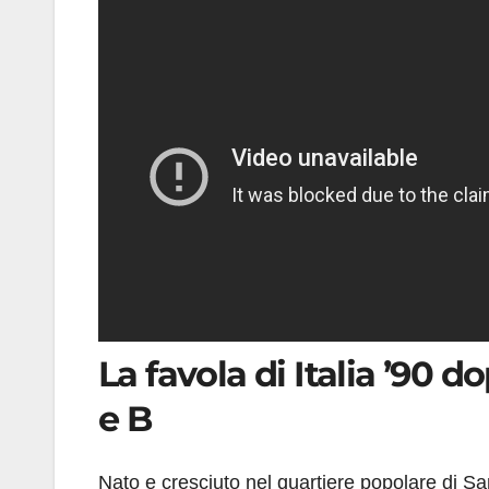
La favola di Italia ’90 
e B
Nato e cresciuto nel quartiere popolare di San