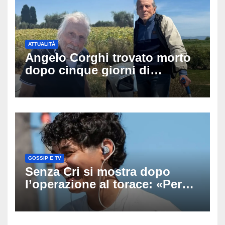
ATTUALITÀ
Angelo Corghi trovato morto
dopo cinque giorni di
ricerche: il giallo dell’80enne
scomparso dopo essere
uscito dall’Inps a Grosseto
GOSSIP E TV
Senza Cri si mostra dopo
l’operazione al torace: «Per
anni mi sentivo in trappola», il
racconto sul difficile percorso
verso la serenità