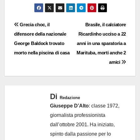
Navigazione
Grecia choc, il
Brasile, il calciatore
difensore della nazionale
Ricardinho ucciso a 22
articoli
George Baldock trovato
anni in una sparatoria a
morto nella piscina di casa
Marituba, morti anche 2
amici
Di
Redazione
Giuseppe D’Alto
: classe 1972,
giornalista professionista
dall’ottobre 2001. Ha iniziato,
spinto dalla passione per lo