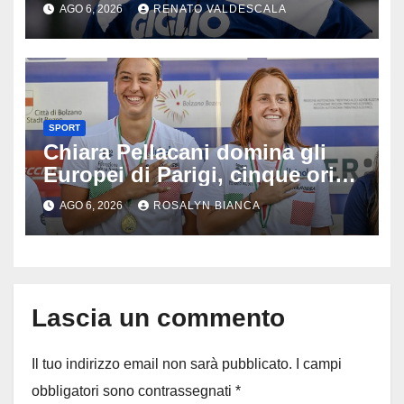
scritto pagine indimenticabili
AGO 6, 2026
RENATO VALDESCALA
del nostro calcio»
SPORT
Chiara Pellacani domina gli
Europei di Parigi, cinque ori in
cinque gare: ‘Nel sincro siamo
AGO 6, 2026
ROSALYN BIANCA
da medaglia olimpica’
Lascia un commento
Il tuo indirizzo email non sarà pubblicato.
I campi
obbligatori sono contrassegnati
*