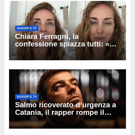
GOSSIP E TV
Chiara Ferragni, la
confessione spiazza tutti: «Un
mio ex voleva che mi rifacessi
il seno». Poi svela i ritocchi di
cui si è pentita
GOSSIP E TV
Salmo ricoverato d’urgenza a
Catania, il rapper rompe il
silenzio dopo la notte in
ospedale: come sta e cosa
succede al tour