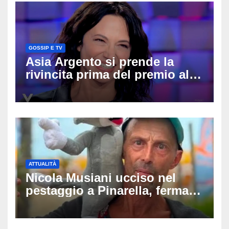
GOSSIP E TV
Asia Argento si prende la
rivincita prima del premio alla
carriera: «Mi chiamano
raccomandata e cagna»
ATTUALITÀ
Nicola Musiani ucciso nel
pestaggio a Pinarella, fermati
quattro giovani: la svolta
dopo video, intercettazioni e
pedinamenti