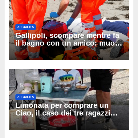
ATTUALITÀ
Gallipoli, scompare mentre fa
il bagno con un amico: muore
a 19 anni dopo 45 minuti di
disperati tentativi di
rianimazione
ATTUALITÀ
Limonata per comprare un
Ciao, il caso dei tre ragazzi
divide l’Italia: Fedriga li invita
in Regione, Vannacci li
difende