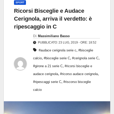
SPORT
Ricorsi Bisceglie e Audace
Cerignola, arriva il verdetto: è
ripescaggio in C
Di
Massimiliano Basso
PUBBLICATO: 23 LUG, 2019 - ORE: 18:52
,
#audace cerignola serie c
#bisceglie
,
,
,
calcio
#bisceglie serie C
#cerignola serie C
,
#girone a 21 serie C
#ricorsi bisceglie e
,
,
audace cerignola
#ricorso audace cerignola
,
#ripescaggi serie C
#riscorso bisceglie
calcio