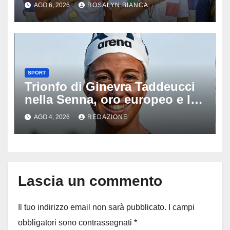
cinque gare: ‘Nel sincro siamo
AGO 6, 2026
ROSALYN BIANCA
da medaglia olimpica’
SPORT
Trionfo di Ginevra Taddeucci
nella Senna, oro europeo e la
stoccata sul fiume di Parigi:
AGO 4, 2026
REDAZIONE
‘Era bella zozza’
Lascia un commento
Il tuo indirizzo email non sarà pubblicato.
I campi
obbligatori sono contrassegnati
*