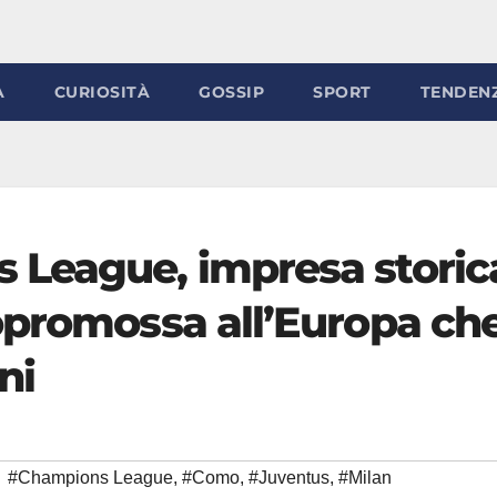
À
CURIOSITÀ
GOSSIP
SPORT
TENDEN
 League, impresa storic
opromossa all’Europa ch
ni
#Champions League
,
#Como
,
#Juventus
,
#Milan