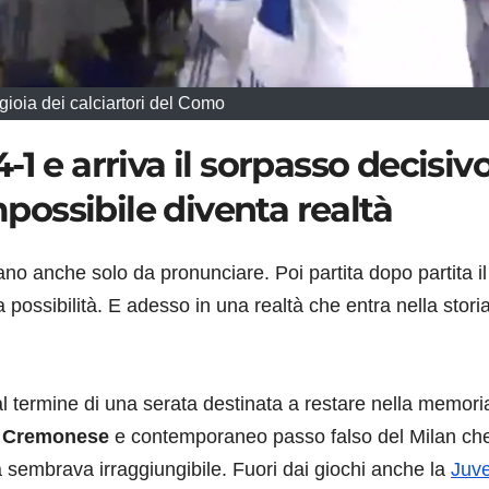
gioia dei calciartori del Como
 e arriva il sorpasso decisivo:
ossibile diventa realtà
no anche solo da pronunciare. Poi partita dopo partita il
possibilità. E adesso in una realtà che entra nella storia
l termine di una serata destinata a restare nella memori
a Cremonese
e contemporaneo passo falso del Milan ch
 sembrava irraggiungibile. Fuori dai giochi anche la
Juv