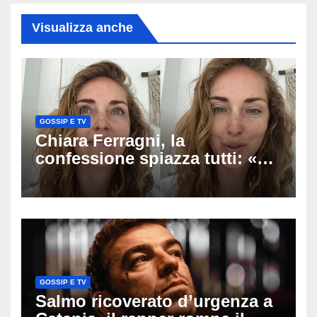
Visualizza anche
GOSSIP E TV
Chiara Ferragni, la
confessione spiazza tutti: «Un
mio ex voleva che mi rifacessi
il seno». Poi svela i ritocchi di
cui si è pentita
GOSSIP E TV
Salmo ricoverato d’urgenza a