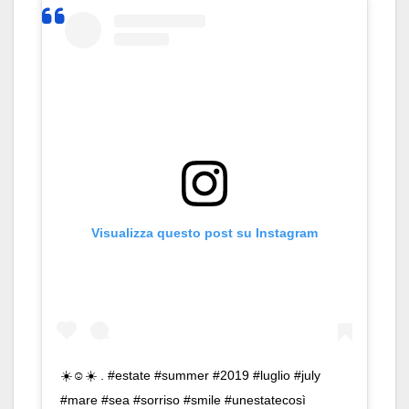
Visualizza questo post su Instagram
☀️☺️☀️ . #estate #summer #2019 #luglio #july
#mare #sea #sorriso #smile #unestatecosì