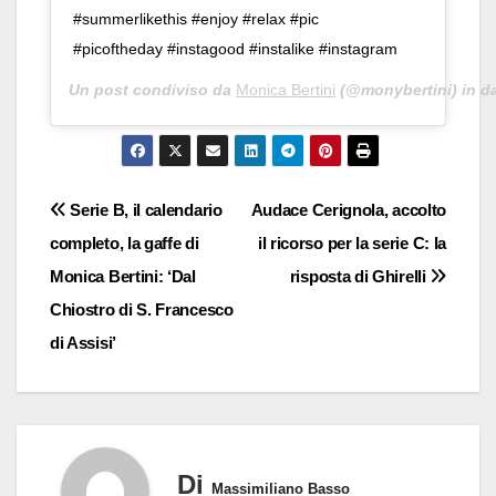
#summerlikethis #enjoy #relax #pic
#picoftheday #instagood #instalike #instagram
Un post condiviso da
Monica Bertini
(@monybertini) in d
Navigazione
Serie B, il calendario
Audace Cerignola, accolto
completo, la gaffe di
il ricorso per la serie C: la
articoli
Monica Bertini: ‘Dal
risposta di Ghirelli
Chiostro di S. Francesco
di Assisi’
Di
Massimiliano Basso