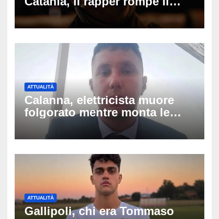
Catania, il rapper rompe il
silenzio dopo la notte in
ospedale: come sta e cosa
succede al tour
ATTUALITÀ
Calanna, elettricista muore
folgorato mentre monta le
luminarie della festa: chi era
Fabio Calabrò e cosa è
successo
ATTUALITÀ
Gallipoli, chi era Tommaso