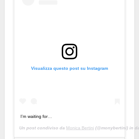
Visualizza questo post su Instagram
I’m waiting for…
Un post condiviso da
Monica Bertini
(@monybertini) in d