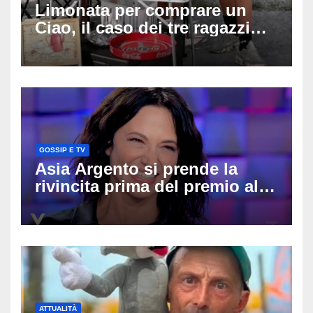
Limonata per comprare un
Ciao, il caso dei tre ragazzi
divide l’Italia: Fedriga li invita
in Regione, Vannacci li
difende
GOSSIP E TV
Asia Argento si prende la
rivincita prima del premio alla
carriera: «Mi chiamano
raccomandata e cagna»
ATTUALITÀ