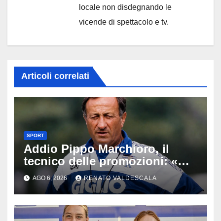
locale non disdegnando le
vicende di spettacolo e tv.
Articoli correlati
SPORT
Addio Pippo Marchioro, il
tecnico delle promozioni: «Ha
scritto pagine indimenticabili
AGO 6, 2026
RENATO VALDESCALA
del nostro calcio»