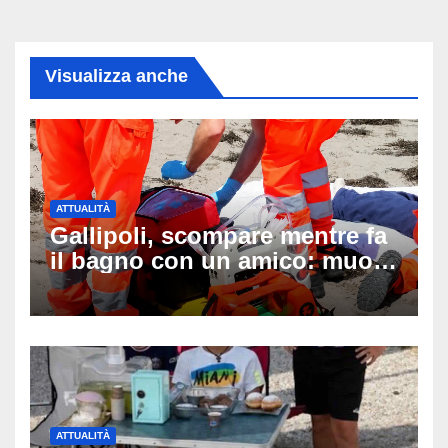
Visualizza anche
ATTUALITÀ
Gallipoli, scompare mentre fa
il bagno con un amico: muore
a 19 anni dopo 45 minuti di
disperati tentativi di
rianimazione
ATTUALITÀ