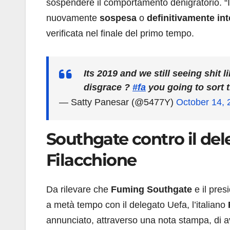
sospendere il comportamento denigratorio. “I
nuovamente
sospesa
o
definitivamente int
verificata nel finale del primo tempo.
Its 2019 and we still seeing shit l
disgrace ?
#fa
you going to sort 
— Satty Panesar (@5477Y)
October 14, 
Southgate contro il dele
Filacchione
Da rilevare che
Fuming Southgate
e il pres
a metà tempo con il delegato Uefa, l’italiano
annunciato, attraverso una nota stampa, di av