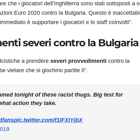
 che i giocatori dell’Inghilterra sono stati sottoposti a or
cazioni Euro 2020 contro la Bulgaria. Questo è inaccettabi
o immediato è supportare i giocatori e lo staff coinvolti”.
nti severi contro la Bulgaria
alcistiche a prendere
severi provvedimenti
contro la
 vietare che si giochino partite lì”.
med tonight of these racist thugs. Big test for
what action they take.
dfans
pic.twitter.com/f1lFXIYjbX
2019