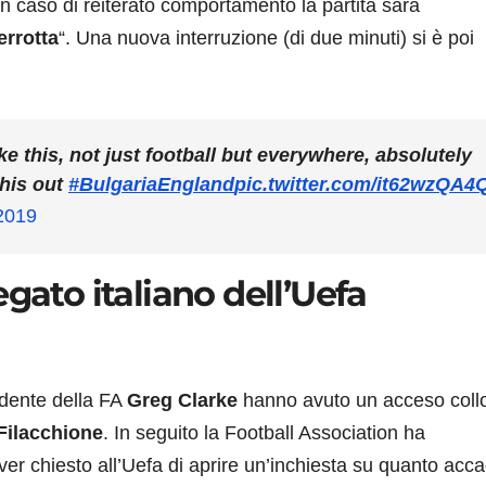
n caso di reiterato comportamento la partita sarà
errotta
“. Una nuova interruzione (di due minuti) si è poi
ike this, not just football but everywhere, absolutely
this out
#BulgariaEngland
pic.twitter.com/it62wzQA4
2019
gato italiano dell’Uefa
idente della FA
Greg Clarke
hanno avuto un acceso coll
Filacchione
. In seguito la Football Association ha
er chiesto all’Uefa di aprire un’inchiesta su quanto acc