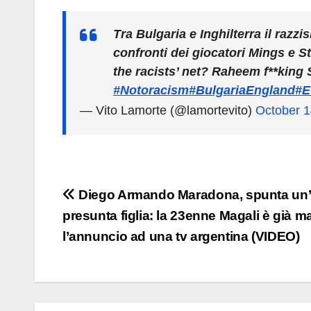
Tra Bulgaria e Inghilterra il razz
confronti dei giocatori Mings e St
the racists’ net? Raheem f**king S
#Notoracism
#BulgariaEngland
#E
— Vito Lamorte (@lamortevito)
October 1
Navigazione
Diego Armando Maradona, spunta un’a
presunta figlia: la 23enne Magali è già 
articoli
l’annuncio ad una tv argentina (VIDEO)