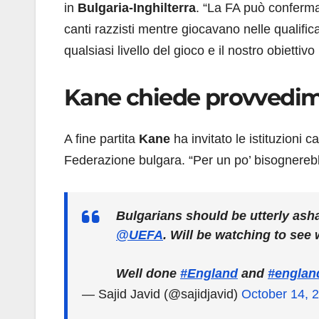
in
Bulgaria-Inghilterra
. “La FA può confermare
canti razzisti mentre giocavano nelle qualifi
qualsiasi livello del gioco e il nostro obiettiv
Kane chiede provvedime
A fine partita
Kane
ha invitato le istituzioni c
Federazione bulgara. “Per un po’ bisognerebbe
Bulgarians should be utterly asha
@UEFA
. Will be watching to see 
Well done
#England
and
#englan
— Sajid Javid (@sajidjavid)
October 14, 