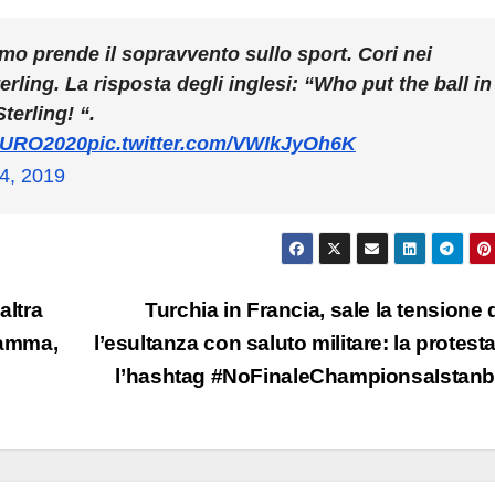
ismo prende il sopravvento sullo sport. Cori nei
erling. La risposta degli inglesi: “Who put the ball in
terling! “.
URO2020
pic.twitter.com/VWIkJyOh6K
4, 2019
ltra
Turchia in Francia, sale la tensione
mamma,
l’esultanza con saluto militare: la protest
l’hashtag #NoFinaleChampionsaIstan