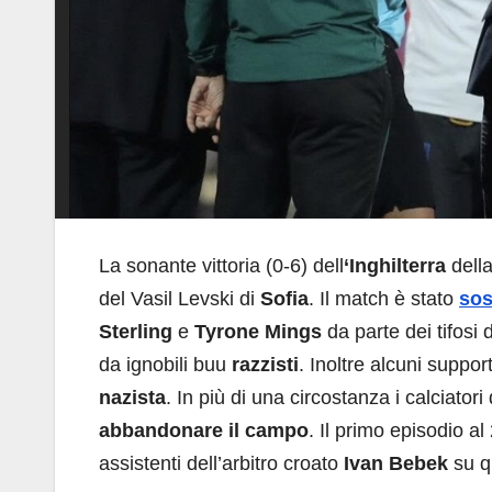
La sonante vittoria (0-6) dell
‘Inghilterra
dell
del Vasil Levski di
Sofia
. Il match è stato
so
Sterling
e
Tyrone Mings
da parte dei tifosi 
da ignobili buu
razzisti
. Inoltre alcuni suppor
nazista
. In più di una circostanza i calciato
abbandonare il campo
. Il primo episodio a
assistenti dell’arbitro croato
Ivan Bebek
su q