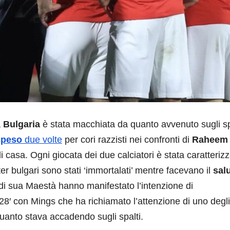
a
Bulgaria
è stata macchiata da quanto avvenuto sugli sp
speso
due volte
per cori razzisti nei confronti di
Raheem
di casa. Ogni giocata dei due calciatori è stata caratteriz
ter bulgari sono stati ‘immortalati’ mentre facevano il
sal
ri di sua Maestà hanno manifestato l’intenzione di
l 28′ con Mings che ha richiamato l’attenzione di uno degli
uanto stava accadendo sugli spalti.