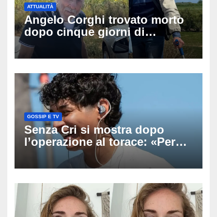
ATTUALITÀ
Angelo Corghi trovato morto
dopo cinque giorni di
ricerche: il giallo dell’80enne
scomparso dopo essere
uscito dall’Inps a Grosseto
GOSSIP E TV
Senza Cri si mostra dopo
l’operazione al torace: «Per
anni mi sentivo in trappola», il
racconto sul difficile percorso
verso la serenità