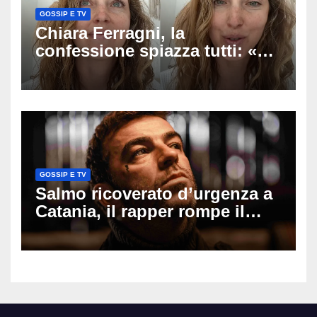
GOSSIP E TV
Chiara Ferragni, la
confessione spiazza tutti: «Un
mio ex voleva che mi rifacessi
il seno». Poi svela i ritocchi di
cui si è pentita
GOSSIP E TV
Salmo ricoverato d’urgenza a
Catania, il rapper rompe il
silenzio dopo la notte in
ospedale: come sta e cosa
succede al tour