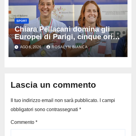
SPORT
Chiara Pellacani domina gli
Europei di Parigi, cinque ori in
cinque gare: ‘Nel sincro siamo
AGO 6, 2026
ROSALYN BIANCA
da medaglia olimpica’
Lascia un commento
Il tuo indirizzo email non sarà pubblicato.
I campi
obbligatori sono contrassegnati
*
Commento
*