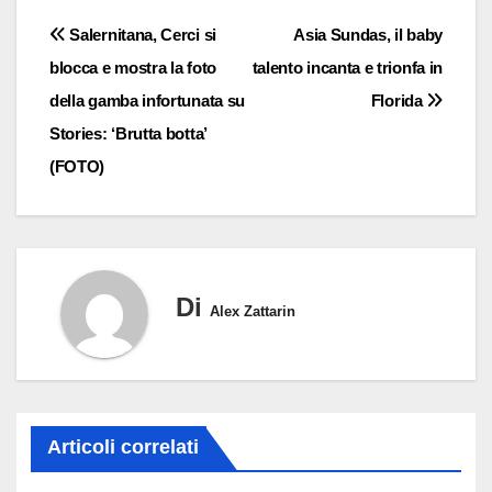
Navigazione
Salernitana, Cerci si
Asia Sundas, il baby
blocca e mostra la foto
talento incanta e trionfa in
articoli
della gamba infortunata su
Florida
Stories: ‘Brutta botta’
(FOTO)
Di
Alex Zattarin
Articoli correlati