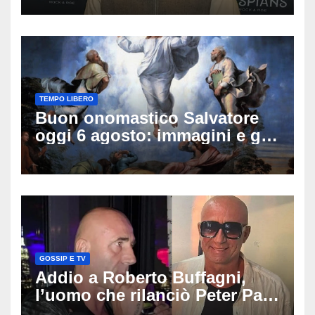
sulle sue condizioni
TEMPO LIBERO
Buon onomastico Salvatore
oggi 6 agosto: immagini e gif
di auguri da condividere
GOSSIP E TV
Addio a Roberto Buffagni,
l’uomo che rilanciò Peter Pan
e Villa delle Rose: aveva 59