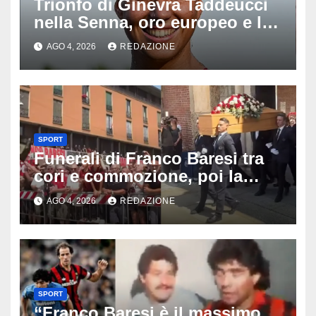
Trionfo di Ginevra Taddeucci
nella Senna, oro europeo e la
stoccata sul fiume di Parigi:
AGO 4, 2026
REDAZIONE
‘Era bella zozza’
SPORT
Funerali di Franco Baresi tra
cori e commozione, poi la
bufera su La Russa: tifosi del
AGO 4, 2026
REDAZIONE
Milan furiosi
SPORT
“Franco Baresi è il massimo