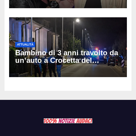
anni
ATTUALITÀ
Bambino di 3 anni travolto da
un’auto a Crocetta del
Montello: è gravissimo,
trasportato in elicottero a
Padova