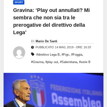
SPORT
Gravina: ‘Play out annullati? Mi
sembra che non sia tra le
prerogative del direttivo della
Lega’
Di
Mario De Santi
PUBBLICATO: 14 MAG, 2019 - ORE: 16:20
,
,
,
#direttivo Lega B
#Figc
#Foggia
,
,
,
#Gravina
#play out
#Salernitana
#serie B