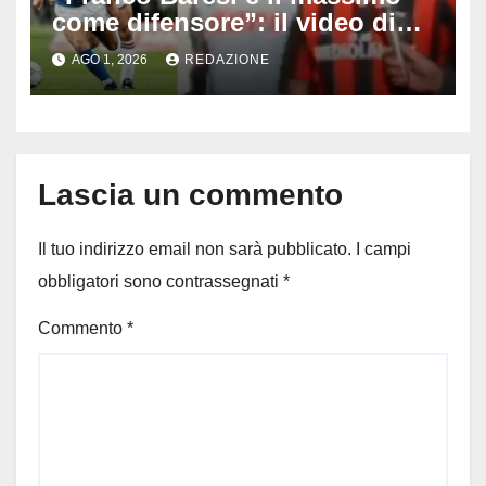
come difensore”: il video di
Maradona emoziona il calcio
AGO 1, 2026
REDAZIONE
dopo la morte del capitano del
Milan
Lascia un commento
Il tuo indirizzo email non sarà pubblicato.
I campi
obbligatori sono contrassegnati
*
Commento
*