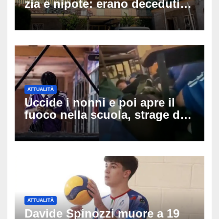
zia e nipote: erano deceduti
da giorni, il caldo tra le
ipotesi al vaglio
ATTUALITÀ
Uccide i nonni e poi apre il
fuoco nella scuola, strage di
insegnanti: il possibile
movente dietro il massacro in
Thailandia
ATTUALITÀ
Davide Spinozzi muore a 19