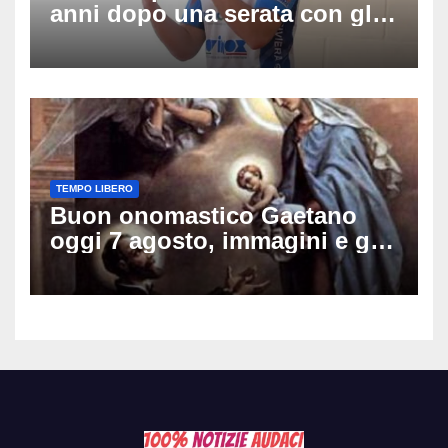
anni dopo una serata con gli
amici: il mistero dello
schianto senza frenata
TEMPO LIBERO
Buon onomastico Gaetano
oggi 7 agosto, immagini e gif
di auguri da condividere sui
social