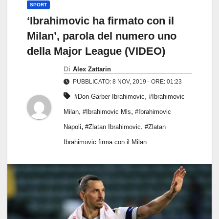
SPORT
‘Ibrahimovic ha firmato con il
Milan’, parola del numero uno
della Major League (VIDEO)
Di
Alex Zattarin
PUBBLICATO: 8 NOV, 2019 - ORE: 01:23
,
#Don Garber Ibrahimovic
#Ibrahimovic
,
,
Milan
#Ibrahimovic Mls
#Ibrahimovic
,
,
Napoli
#Zlatan Ibrahimovic
#Zlatan
Ibrahimovic firma con il Milan