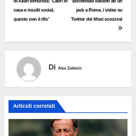
di Allan denuncia: ‘Ladri in
accoltellati davanti ad un
articoli
casa e insulti social,
pub a Roma, i video su
questo non è tifo’
Twitter dei tifosi scozzesi
Di
Alex Zattarin
Articoli correlati