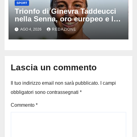
SPORT
Trionfo di Ginevra Taddeucci
nella Senna, oro europeo e la
stoccata sul fiume di Parigi:
AGO 4, 2026
REDAZIONE
‘Era bella zozza’
Lascia un commento
Il tuo indirizzo email non sarà pubblicato.
I campi
obbligatori sono contrassegnati
*
Commento
*