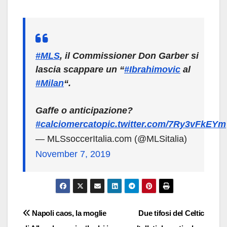
#MLS
, il Commissioner Don Garber si
lascia scappare un “
#Ibrahimovic
al
#Milan
“.
Gaffe o anticipazione?
#calciomercato
pic.twitter.com/7Ry3vFkEYm
— MLSsoccerItalia.com (@MLSitalia)
November 7, 2019
Navigazione
Napoli caos, la moglie
Due tifosi del Celtic