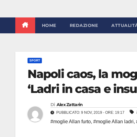
HOME
REDAZIONE
ATTUALIT
SPORT
Napoli caos, la mog
‘Ladri in casa e insu
Di
Alex Zattarin
PUBBLICATO: 9 NOV, 2019 - ORE: 19:17
#moglie Allan furto
,
#moglie Allan ladri
,