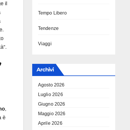
e il
a
Tempo Libero
a
Tendenze
e.
to
Viaggi
à”.
’
Archivi
Agosto 2026
Luglio 2026
Giugno 2026
no
,
Maggio 2026
à è
Aprile 2026