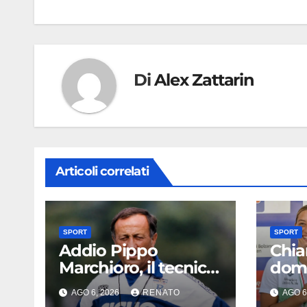
Di
Alex Zattarin
Articoli correlati
SPORT
SPORT
Addio Pippo
Chia
Marchioro, il tecnico
domi
delle promozioni:
di Pa
AGO 6, 2026
RENATO
AGO 6
«Ha scritto pagine
in c