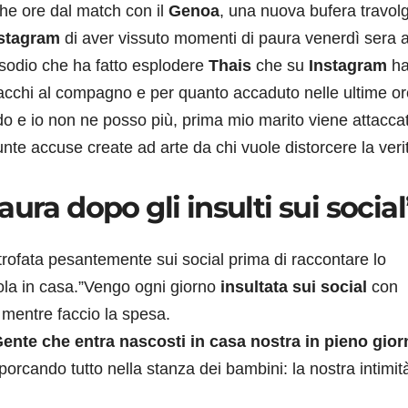
he ore dal match con il
Genoa
, una nuova bufera travolg
nstagram
di aver vissuto momenti di paura venerdì sera 
sodio che ha fatto esplodere
Thais
che su
Instagram
h
tacchi al compagno e per quanto accaduto nelle ultime or
o e io non ne posso più, prima mio marito viene attacca
te accuse create ad arte da chi vuole distorcere la verit
ura dopo gli insulti sui social
trofata pesantemente sui social prima di raccontare lo
sola in casa.”Vengo ogni giorno
insultata sui social
con
mentre faccio la spesa.
ente che entra nascosti in casa nostra in pieno gior
rcando tutto nella stanza dei bambini: la nostra intimit