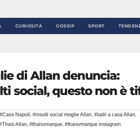
À
CURIOSITÀ
GOSSIP
SPORT
TENDEN
lie di Allan denuncia:
lti social, questo non è ti
#Caos Napoli
,
#insulti social moglie Allan
,
#ladri a casa Allan
,
#Thais Allan
,
#thaisvmarque
,
#thaisvmarque instagram