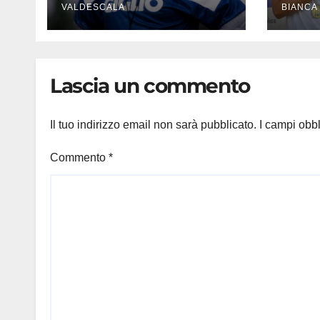
indimenticabili del
VALDESCALA
sinc
BIANCA
nostro calcio»
meda
Lascia un commento
Il tuo indirizzo email non sarà pubblicato.
I campi obb
Commento
*