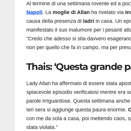
Al termine di una settimana rovente ed a poc
Napoli
. La
moglie di Allan
ha rivelato via
I
causa della presenza di
ladri
in casa. Un epi
manifestato il suo malumore per i pesanti at
“Credo che adesso si stia davvero esagerand
non per quello che fa in campo, ma per presun
Thais: ‘Questa grande pa
Lady Allan ha affermato di essere stata apos
spiacevole episodio verificatosi mentre era 
parole irriguardose. Questa settimana anche 
Ieri sera si aggiunge questa paura enorme.
G
con me da sola a casa, poi mettendo caos, spo
stata violata.”