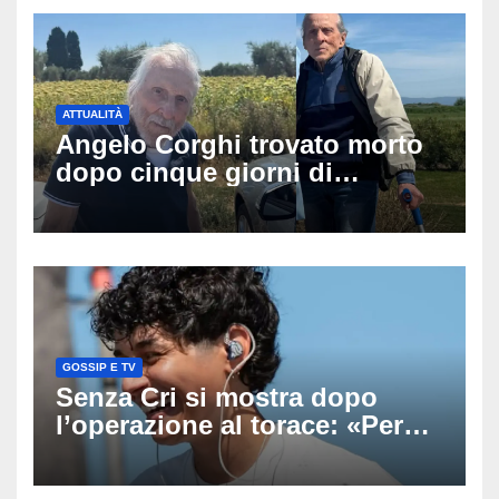
ATTUALITÀ
Angelo Corghi trovato morto
dopo cinque giorni di
ricerche: il giallo dell’80enne
scomparso dopo essere
uscito dall’Inps a Grosseto
GOSSIP E TV
Senza Cri si mostra dopo
l’operazione al torace: «Per
anni mi sentivo in trappola», il
racconto sul difficile percorso