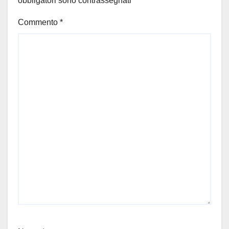
obbligatori sono contrassegnati
*
Commento
*