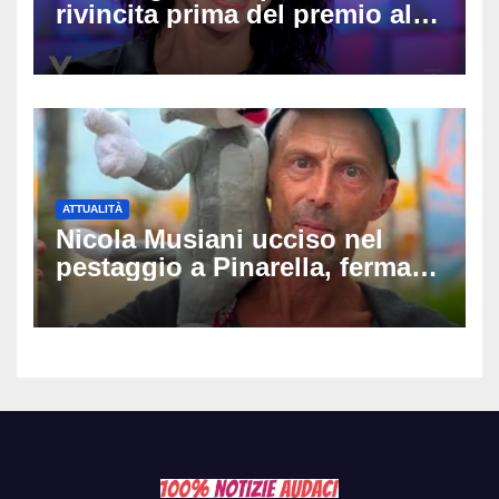
rivincita prima del premio alla
carriera: «Mi chiamano
raccomandata e cagna»
ATTUALITÀ
Nicola Musiani ucciso nel
pestaggio a Pinarella, fermati
quattro giovani: la svolta
dopo video, intercettazioni e
pedinamenti