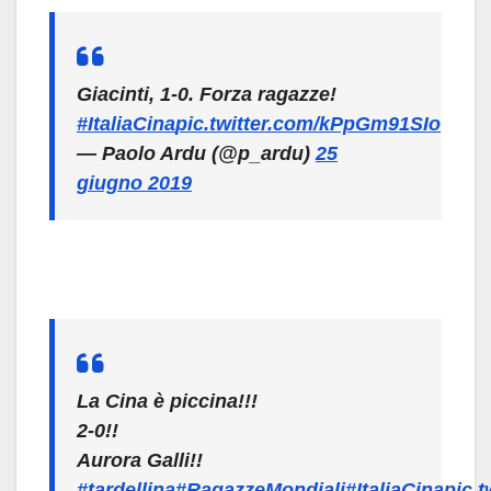
Giacinti, 1-0. Forza ragazze!
#ItaliaCina
pic.twitter.com/kPpGm91SIo
— Paolo Ardu (@p_ardu)
25
giugno 2019
La Cina è piccina!!!
2-0!!
Aurora Galli!!
#tardellina
#RagazzeMondiali
#ItaliaCina
pic.