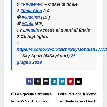
?
#FIFAWWC
– Ottavi di finale
?
#ItaliaCina
2-0
⚽
#Giacinti
(15’)
⚽
#Galli
(50’)
?? L’
#Italia
accede ai quarti di finale
? Gli highlights
?
https://t.co/coXwOrxGBn
#SkyMondiali
#WW
— Sky Sport (@SkySport)
25
giugno 2019
Navigazione
La sigaretta elettronica
I Villa PerBene, il promo
fa male? San Francisco
per Santa Teresa Beach
articoli