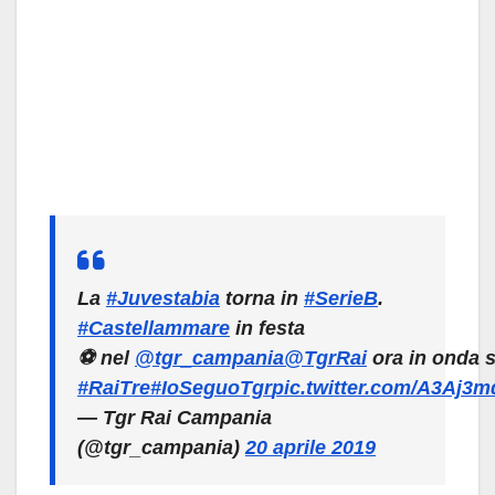
La
#Juvestabia
torna in
#SerieB
.
#Castellammare
in festa
⚽️ nel
@tgr_campania
@TgrRai
ora in onda 
#RaiTre
#IoSeguoTgr
pic.twitter.com/A3Aj3m
— Tgr Rai Campania
(@tgr_campania)
20 aprile 2019