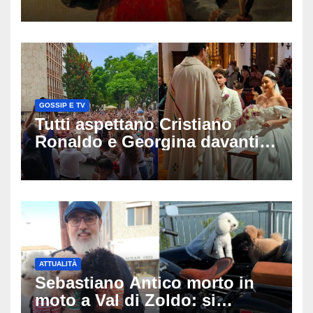
gif di auguri da condividere
sui social
GOSSIP E TV
Tutti aspettano Cristiano
Ronaldo e Georgina davanti
alla cattedrale: ma il
matrimonio era di un’altra
coppia
ATTUALITÀ
Sebastiano Antico morto in
moto a Val di Zoldo: si