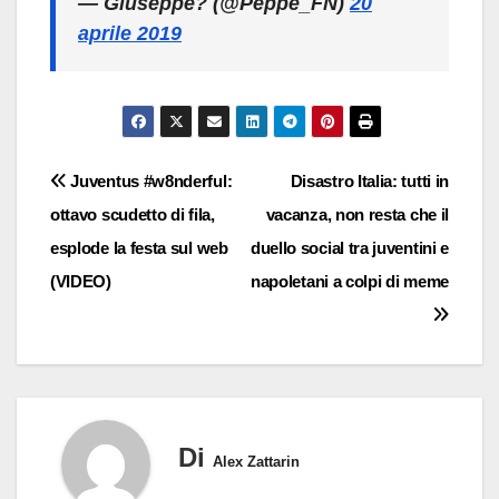
— Giuseppe? (@Peppe_FN)
20
aprile 2019
Navigazione
Juventus #w8nderful:
Disastro Italia: tutti in
ottavo scudetto di fila,
vacanza, non resta che il
articoli
esplode la festa sul web
duello social tra juventini e
(VIDEO)
napoletani a colpi di meme
Di
Alex Zattarin