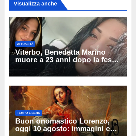
Visualizza anche
ATTUALITÀ
Viterbo, Benedetta Marino
muore a 23 anni dopo la festa
di compleanno: trovata senza
vita nell’ex consorzio, è giallo
sulle ultime ore
TEMPO LIBERO
Buon onomastico Lorenzo,
oggi 10 agosto: immagini e