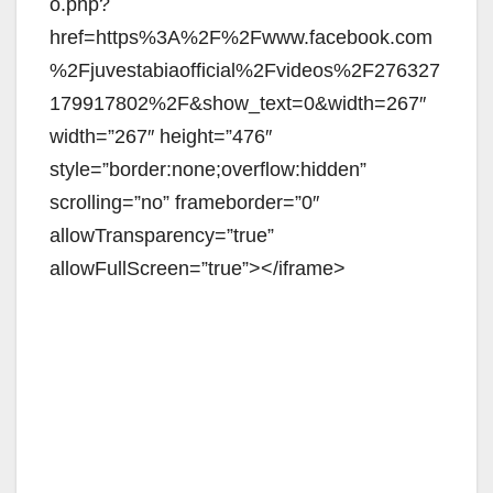
o.php?
href=https%3A%2F%2Fwww.facebook.com
%2Fjuvestabiaofficial%2Fvideos%2F276327
179917802%2F&show_text=0&width=267″
width=”267″ height=”476″
style=”border:none;overflow:hidden”
scrolling=”no” frameborder=”0″
allowTransparency=”true”
allowFullScreen=”true”></iframe>