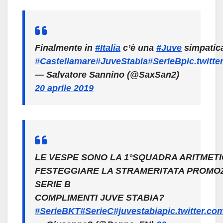
Finalmente in
#Italia
c’è una
#Juve
simpatic
#Castellamare
#JuveStabia
#SerieB
pic.twit
— Salvatore Sannino (@SaxSan2)
20 aprile 2019
LE VESPE SONO LA 1°SQUADRA ARITMET
FESTEGGIARE LA STRAMERITATA PROMOZ
SERIE B
COMPLIMENTI JUVE STABIA?
#SerieBKT
#SerieC
#juvestabia
pic.twitter.c