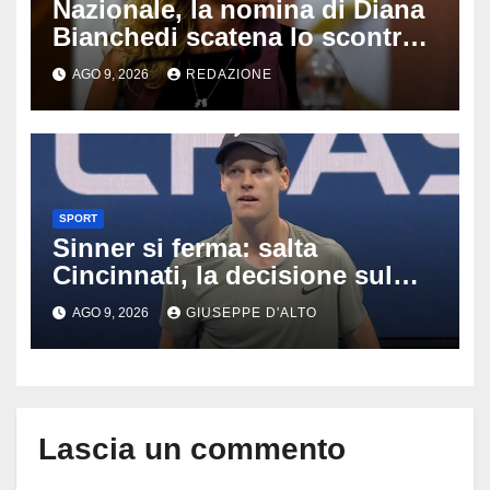
Nazionale, la nomina di Diana
Bianchedi scatena lo scontro
tra Figc e Coni: cosa sta
AGO 9, 2026
REDAZIONE
succedendo
SPORT
Sinner si ferma: salta
Cincinnati, la decisione sul
ginocchio cambia il percorso
AGO 9, 2026
GIUSEPPE D'ALTO
verso gli US Open
Lascia un commento