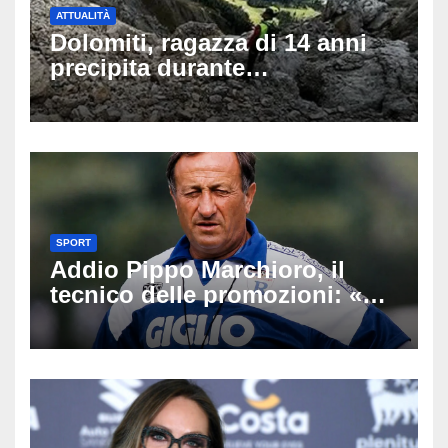
ATTUALITÀ
Dolomiti, ragazza di 14 anni
precipita durante
un’escursione: tragedia sul
Latemar davanti alla famiglia
SPORT
Addio Pippo Marchioro, il
tecnico delle promozioni: «Ha
scritto pagine indimenticabili
del nostro calcio»