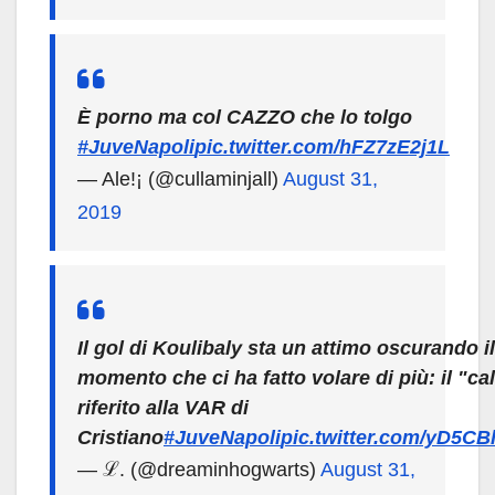
È porno ma col CAZZO che lo tolgo
#JuveNapoli
pic.twitter.com/hFZ7zE2j1L
— Ale!¡ (@cullaminjall)
August 31,
2019
Il gol di Koulibaly sta un attimo oscurando il
momento che ci ha fatto volare di più: il "c
riferito alla VAR di
Cristiano
#JuveNapoli
pic.twitter.com/yD5
— ℒ. (@dreaminhogwarts)
August 31,