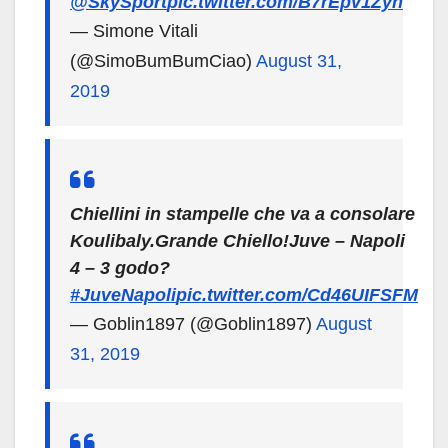
@SkySport
pic.twitter.com/B7rEpv1Zyn
— Simone Vitali
(@SimoBumBumCiao)
August 31,
2019
Chiellini in stampelle che va a consolare
Koulibaly.Grande Chiello!Juve – Napoli
4 – 3 godo?
#JuveNapoli
pic.twitter.com/Cd46UIFSFM
— Goblin1897 (@Goblin1897)
August
31, 2019