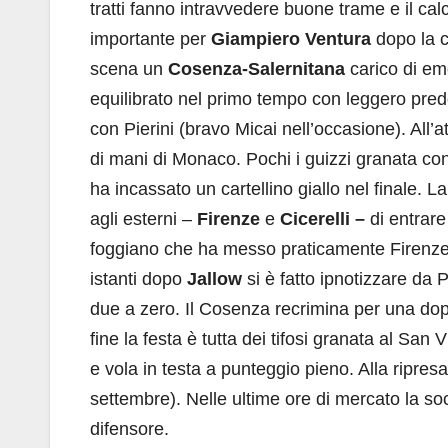
tratti fanno intravvedere buone trame e il cal
importante per
Giampiero Ventura
dopo la c
scena un
Cosenza-Salernitana
carico di emo
equilibrato nel primo tempo con leggero pred
con Pierini (bravo Micai nell’occasione). All’
di mani di Monaco. Pochi i guizzi granata co
ha incassato un cartellino giallo nel finale.
agli esterni –
Firenze
e
Cicerelli –
di entrare
foggiano che ha messo praticamente Firenze 
istanti dopo
Jallow
si è fatto ipnotizzare da 
due a zero. Il Cosenza recrimina per una dopp
fine la festa è tutta dei tifosi granata al San 
e vola in testa a punteggio pieno. Alla ripre
settembre). Nelle ultime ore di mercato la so
difensore.