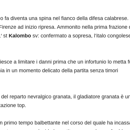
o fa diventa una spina nel fianco della difesa calabrese.
Firenze ad inizio ripresa. Ammonito nella prima frazione 
1′ st
Kalombo
sv: confermato a sopresa, l’italo congoles
iesce a limitare i danni prima che un infortunio lo metta f
hia in un momento delicato della partita senza timori
o del reparto nevralgico granata, il gladiatore granata è u
azione top.
n primo tempo balbettante nel corso del quale ha incassa