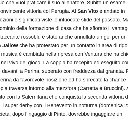
cio che vuol praticare il suo allenatore. Subito un esame
onvincente vittoria col Perugia. Al
San Vito
è andato in
zioni e significati viste le infuocate sfide del passato. M
ominio della formazione di casa che ha sfiorato il vantag
attaccante rossoblu è stato anche annullato un gol per un 
n
Jallow
che ha protestato per un contatto in area di rig
 La musica è cambiata nella ripresa con Ventura che ha chi
 nel vivo del gioco. La coppia ha recepito ed eseguito con
davanti a Perina, superato con freddezza dal granata. 
Perina da favorevole posizione ed ha sprecato la chance p
ia traversa intorno alla mezz’ora (Carretta e Bruccini). 
Vito con la Salernitana che conquista la seconda vittoria di
sa il super derby con il Benevento in notturna (domenica 2
cietà, dopo l’ingaggio di Pinto, dovrebbe ingaggiare un