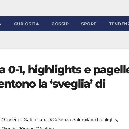
À
CURIOSITÀ
GOSSIP
SPORT
TENDEN
 0-1, highlights e pagell
entono la ‘sveglia’ di
#Cosenza-Salernitana
,
#Cosenza-Salernitana highlights
,
,
#Micai
,
#Pierini
,
#Ventura