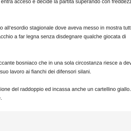
sa entra acceso e decide la partita superando con freddez
tto all’esordio stagionale dove aveva messo in mostra tutto
acchio a far legna senza disdegnare qualche giocata di
ttaccante bosniaco che in una sola circostanza riesce a de
suo lavoro ai fianchi dei difensori silani.
sione del raddoppio ed incassa anche un cartellino giallo.
.