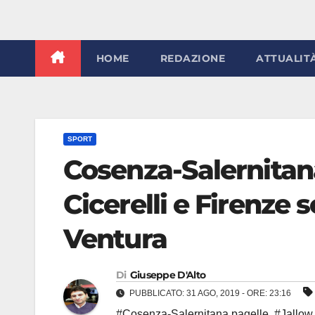
HOME
REDAZIONE
ATTUALIT
SPORT
Cosenza-Salernitana
Cicerelli e Firenze s
Ventura
Di
Giuseppe D'Alto
PUBBLICATO: 31 AGO, 2019 - ORE: 23:16
#Cosenza-Salernitana pagelle
,
#Jallow