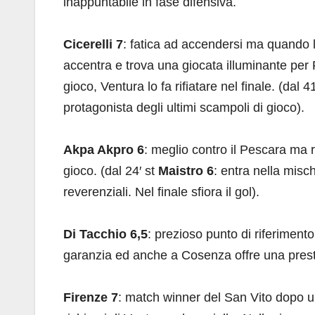
inappuntabile in fase difensiva.
Cicerelli 7
: fatica ad accendersi ma quando l
accentra e trova una giocata illuminante per 
gioco, Ventura lo fa rifiatare nel finale. (dal 4
protagonista degli ultimi scampoli di gioco).
Akpa Akpro 6
: meglio contro il Pescara ma r
gioco. (dal 24′ st
Maistro 6
: entra nella misc
reverenziali. Nel finale sfiora il gol).
Di Tacchio 6,5
: prezioso punto di riferiment
garanzia ed anche a Cosenza offre una prest
Firenze 7
: match winner del San Vito dopo u