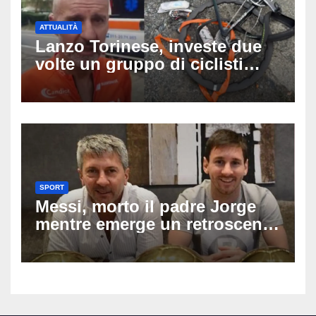
ATTUALITÀ
Lanzo Torinese, investe due
volte un gruppo di ciclisti
dopo una lite: arrestato
73enne, il racconto choc di un
ferito
SPORT
Messi, morto il padre Jorge
mentre emerge un retroscena
choc: le minacce di morte al
fuoriclasse durante i Mondiali