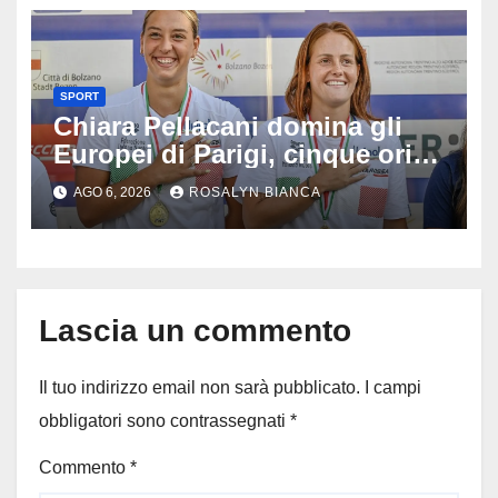
SPORT
Chiara Pellacani domina gli
Europei di Parigi, cinque ori in
cinque gare: ‘Nel sincro siamo
AGO 6, 2026
ROSALYN BIANCA
da medaglia olimpica’
Lascia un commento
Il tuo indirizzo email non sarà pubblicato.
I campi
obbligatori sono contrassegnati
*
Commento
*