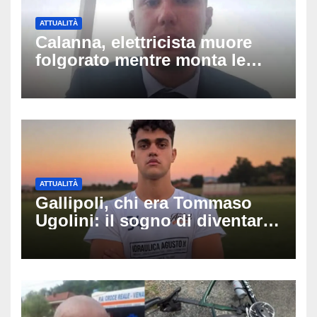
ATTUALITÀ
Calanna, elettricista muore
folgorato mentre monta le
luminarie della festa: chi era
Fabio Calabrò e cosa è
successo
ATTUALITÀ
Gallipoli, chi era Tommaso
Ugolini: il sogno di diventare
medico e la fascia da
capitano, il dolore di Bologna
per il 19enne morto in mare