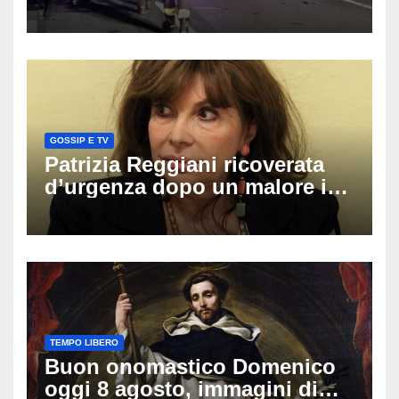
coinvolti un’auto, un suv e
una moto
GOSSIP E TV
Patrizia Reggiani ricoverata
d’urgenza dopo un malore in
vacanza: come sta oggi l’ex
Lady Gucci
TEMPO LIBERO
Buon onomastico Domenico
oggi 8 agosto, immagini di