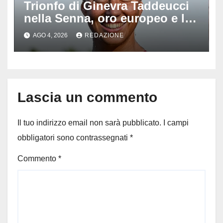
Trionfo di Ginevra Taddeucci
nella Senna, oro europeo e la
stoccata sul fiume di Parigi:
AGO 4, 2026
REDAZIONE
‘Era bella zozza’
Lascia un commento
Il tuo indirizzo email non sarà pubblicato.
I campi
obbligatori sono contrassegnati
*
Commento
*