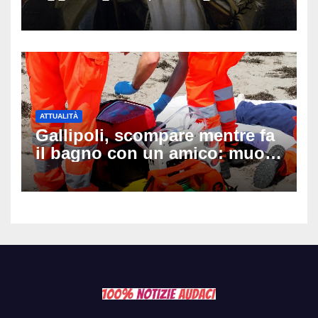
auguri da condividere
ATTUALITÀ
Gallipoli, scompare mentre fa
il bagno con un amico: muore
a 19 anni dopo 45 minuti di
disperati tentativi di
rianimazione