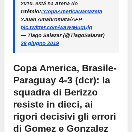
2010, está na Arena do
Grêmio!
#CopaAmericaNaGazeta
?Juan Amabromata/AFP
pic.twitter.com/waWIMuqUjq
— Tiago Salazar (@TiagoSalazar)
28 giugno 2019
Copa America, Brasile-
Paraguay 4-3 (dcr): la
squadra di Berizzo
resiste in dieci, ai
rigori decisivi gli errori
di Gomez e Gonzalez