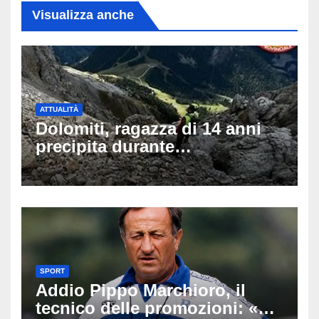
Visualizza anche
ATTUALITÀ
Dolomiti, ragazza di 14 anni
precipita durante
un’escursione: tragedia sul
Latemar davanti alla famiglia
SPORT
Addio Pippo Marchioro, il
tecnico delle promozioni: «Ha