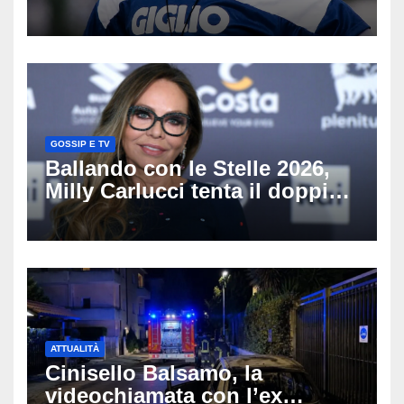
scritto pagine indimenticabili
del nostro calcio»
GOSSIP E TV
Ballando con le Stelle 2026,
Milly Carlucci tenta il doppio
colpo: tra i papabili Ornella
Muti e Monica Guerritore
ATTUALITÀ
Cinisello Balsamo, la
videochiamata con l’ex