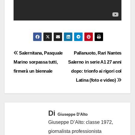
Navigazione
Salernitana, Pasquale
Pallanuoto, Rari Nantes
Marino sorpassa tutti,
Salerno in serie A1 27 anni
articoli
firmerà un biennale
dopo: trionfo ai rigori col
Latina (foto e video)
Di
Giuseppe D'Alto
Giuseppe D’Alto: classe 1972,
giornalista professionista